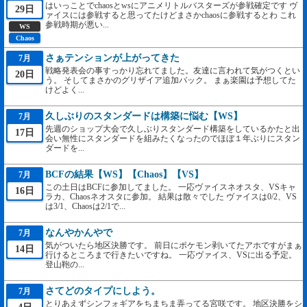
はいっことでchaosとwsにアニメリトルバスターズが参戦確定です ヴ
29日
ァイスには参戦すると思ってたけどまさかchaosに参戦するとわ これ
参戦時期が悪い...
WS
Chaos
さぁテンションが上がってきた
7月
戦略発表会の事すっかり忘れてました。友達に言われて気がつくとい
20日
う。 そしてまさかのグリザイア追加パック。 まぁ楽園は予想してた
けどよく...
久しぶりのスタンダードは構築に悩む【WS】
7月
先週のショップ大会で久しぶりスタンダード構築をしているかたと出
17日
会い無性にスタンダードを組みたくなったのでほぼ１年ぶりにスタン
ダードを...
BCFの結果【WS】【Chaos】【VS】
7月
この土日はBCFに参加してました。 一応ヴァイスネオスタ、VSキャ
16日
ラカ、Chaosネオスタに参加。 結果は散々でした ヴァイスは0/2、VS
は3/1、Chaosは2/1で...
なんやかんやで
7月
気がついたら地区決勝です。 前日にポケモン剥いてたアホですがまぁ
14日
行けるところまで行きたいですね。 一応ヴァイス、VSに出る予定。
登山鞄の...
さてどのタイプにしよう。
7月
とりあえずシンフォギアをちまちま弄ってる宮咲です。 地区決勝をシ