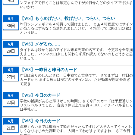
4日
ンフォギアで行くことは確定なんですが如何せんどのタイプで行けば
いいかわ...
【WS】もうめげたい、投げたい、つらい、つらい
6月
昨日シンフォギアを４箱買って開けました。 まぁ４箱程度ではサイン
30日
が当たるはずもなく当然外れましたけど。 ４箱開けて RRR1 SR3 銀2
という結...
【WS】メゲるわ……
6月
タイトルは咲から皆のアイドル末原先輩の名言です。 今更咲を全巻揃
29日
えました。 ハンネの由来にも関わらず原作読んでないのもどうかと思
いまして...
【WS】一昨日と昨日のカード
6月
昨日は余りのしんどさに一日中寝てた宮咲です。 さてまずは一昨日の
27日
カードから まず１枚目は安定のイチイバル。 ただ効果が想定外過ぎ
て驚き...
【WS】今日のカード
6月
学校の補講があると帰りがこの時間に さて今日のカードは予想通りク
22日
リスレベル３でした。 音楽３体以上で自身＋1000、イチイバル若しく
は手札か...
【WS】今日のカード
6月
高校ぐらいまでは梅雨って歓迎だったんですけど大学入ってうっとお
21日
しくなりはじめた宮咲です。 人間ってわがままですよね。 さて今日