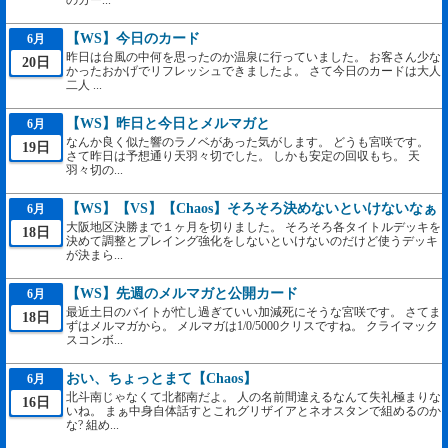
のカー...
【WS】今日のカード
6月
昨日は台風の中何を思ったのか温泉に行っていました。 お客さん少な
20日
かったおかげでリフレッシュできましたよ。 さて今日のカードは大人
二人 ...
【WS】昨日と今日とメルマガと
6月
なんか良く似た響のラノベがあった気がします。 どうも宮咲です。
19日
さて昨日は予想通り天羽々切でした。 しかも安定の回収もち。 天
羽々切の...
【WS】【VS】【Chaos】そろそろ決めないといけないなぁ
6月
大阪地区決勝まで１ヶ月を切りました。 そろそろ各タイトルデッキを
18日
決めて調整とプレイング強化をしないといけないのだけど使うデッキ
が決まら...
【WS】先週のメルマガと公開カード
6月
最近土日のバイトが忙し過ぎていい加減死にそうな宮咲です。 さてま
18日
ずはメルマガから。 メルマガは1/0/5000クリスですね。 クライマック
スコンボ...
おい、ちょっとまて【Chaos】
6月
北斗南じゃなくて北都南だよ。 人の名前間違えるなんて失礼極まりな
16日
いね。 まぁ中身自体話すとこれグリザイアとネオスタンで組めるのか
な? 組め...