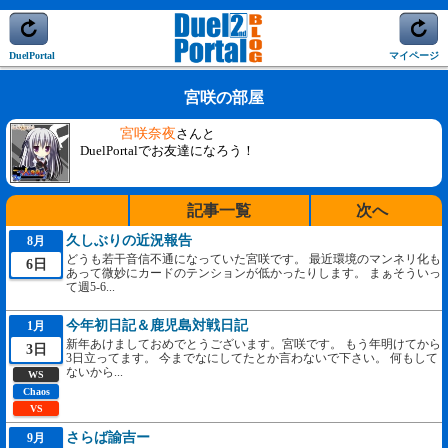
DuelPortal
マイページ
宮咲の部屋
宮咲奈夜
さんと
DuelPortalでお友達になろう！
記事一覧
次へ
久しぶりの近況報告
8月
どうも若干音信不通になっていた宮咲です。 最近環境のマンネリ化も
6日
あって微妙にカードのテンションが低かったりします。 まぁそういっ
て週5-6...
今年初日記＆鹿児島対戦日記
1月
新年あけましておめでとうございます。宮咲です。 もう年明けてから
3日
3日立ってます。 今までなにしてたとか言わないで下さい。 何もして
ないから...
WS
Chaos
VS
さらば諭吉ー
9月