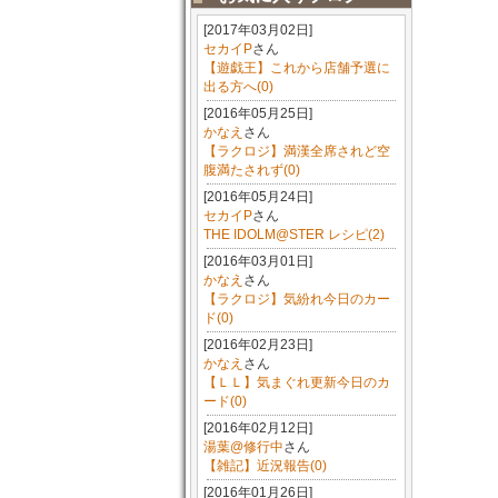
[2017年03月02日]
セカイP
さん
【遊戯王】これから店舗予選に
出る方へ(0)
[2016年05月25日]
かなえ
さん
【ラクロジ】満漢全席されど空
腹満たされず(0)
[2016年05月24日]
セカイP
さん
THE IDOLM@STER レシピ(2)
[2016年03月01日]
かなえ
さん
【ラクロジ】気紛れ今日のカー
ド(0)
[2016年02月23日]
かなえ
さん
【ＬＬ】気まぐれ更新今日のカ
ード(0)
[2016年02月12日]
湯葉@修行中
さん
【雑記】近況報告(0)
[2016年01月26日]