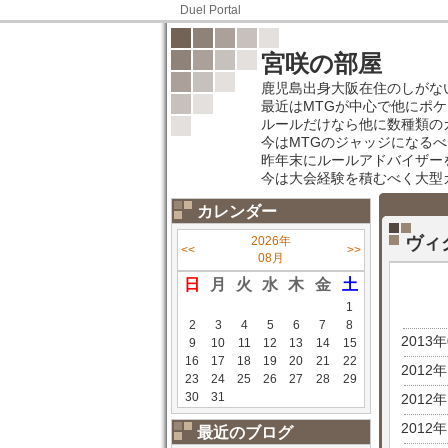
Duel Portal
宮咲の部屋
鹿児島出身大阪在住のしがな
最近はMTGが中心で他にポ
ルールだけなら他に数種類の
今はMTGのジャッジになる
昨年末にルールアドバイザー
今は大会経験を積むべく大型
カレンダー
ヴィ
2026年
<<
>>
08月
日
月
火
水
木
金
土
1
2
3
4
5
6
7
8
2013
9
10
11
12
13
14
15
16
17
18
19
20
21
22
2012
23
24
25
26
27
28
29
30
31
2012
2012
最近のブログ