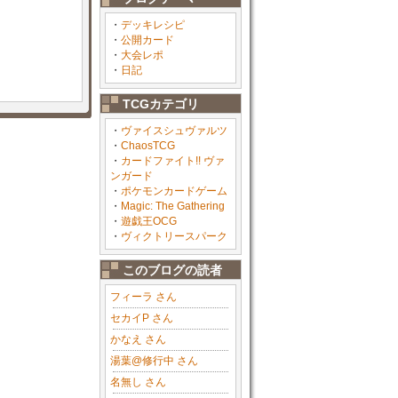
・
デッキレシピ
・
公開カード
・
大会レポ
・
日記
TCGカテゴリ
・
ヴァイスシュヴァルツ
・
ChaosTCG
・
カードファイト!! ヴァ
ンガード
・
ポケモンカードゲーム
・
Magic: The Gathering
・
遊戯王OCG
・
ヴィクトリースパーク
このブログの読者
フィーラ さん
セカイP さん
かなえ さん
湯葉@修行中 さん
名無し さん