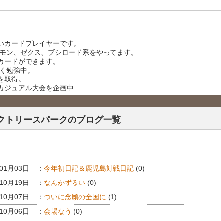
いカードプレイヤーです。
ケモン、ゼクス、ブシロード系をやってます。
カードができます。
べく勉強中。
を取得。
カジュアル大会を企画中
クトリースパークのブログ一覧
年01月03日
：
今年初日記＆鹿児島対戦日記
(0)
年10月19日
：
なんかずるい
(0)
年10月07日
：
ついに念願の全国に
(1)
年10月06日
：
会場なう
(0)