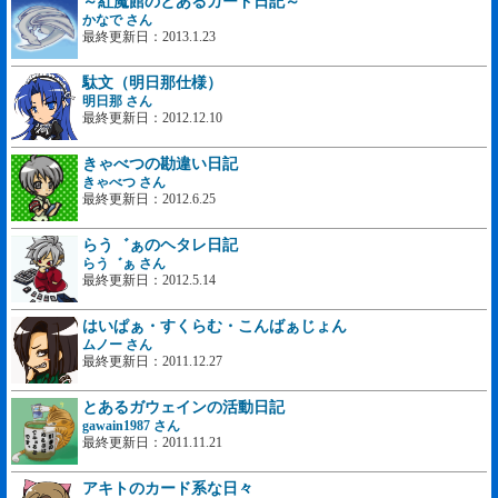
～紅魔館のとあるカード日記～
かなで さん
最終更新日：2013.1.23
駄文（明日那仕様）
明日那 さん
最終更新日：2012.12.10
きゃべつの勘違い日記
きゃべつ さん
最終更新日：2012.6.25
らう゛ぁのヘタレ日記
らう゛ぁ さん
最終更新日：2012.5.14
はいぱぁ・すくらむ・こんばぁじょん
ムノー さん
最終更新日：2011.12.27
とあるガウェインの活動日記
gawain1987 さん
最終更新日：2011.11.21
アキトのカード系な日々