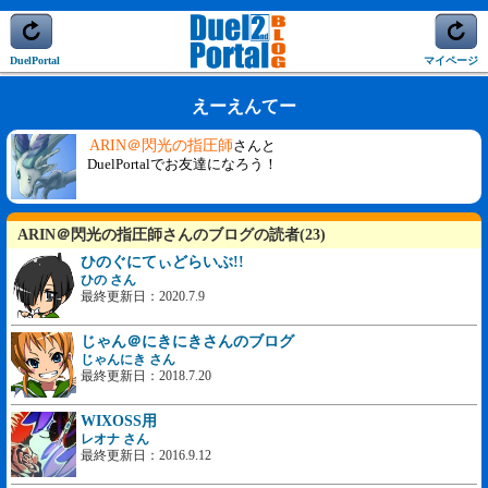
DuelPortal
マイページ
えーえんてー
ARIN＠閃光の指圧師
さんと
DuelPortalでお友達になろう！
ARIN＠閃光の指圧師さんのブログの読者(23)
ひのぐにてぃどらいぶ!!
ひの さん
最終更新日：2020.7.9
じゃん＠にきにきさんのブログ
じゃんにき さん
最終更新日：2018.7.20
WIXOSS用
レオナ さん
最終更新日：2016.9.12