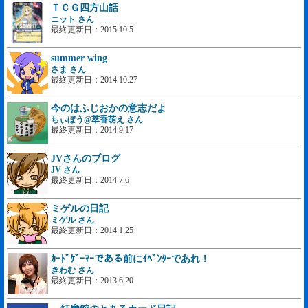
ＴＣＧ四方山話
ニット さん
最終更新日：2015.10.5
summer wing
さま さん
最終更新日：2014.10.27
今のはふじおかの意志だよ
ちぃぼう@萃香萌え さん
最終更新日：2014.9.17
JVさんのブログ
JV さん
最終更新日：2014.7.6
ミゲルの日記
ミゲル さん
最終更新日：2014.1.25
ｶｰﾄﾞｹﾞｰﾏｰである前にｲﾍﾞﾝﾀｰであれ！
きわむ さん
最終更新日：2013.6.20