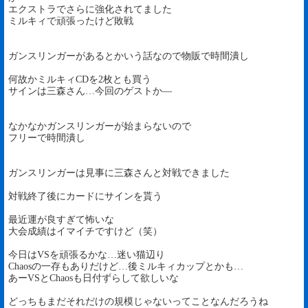
エクストラでさらに強化されてました
ミルキィで頑張ったけど敗戦
ガンスリンガーがあるとかいう話なので物販で時間潰し
何故かミルキィCDを2枚とも買う
サインは三森さん…今回のゲストか―
なかなかガンスリンガーが始まらないので
フリーで時間潰し
ガンスリンガーは見事に三森さんと対戦できました
対戦終了後にカードにサインを貰う
最近運が良すぎて怖いな
大会成績はイマイチですけど（笑）
今日はVSを頑張るかな…迷い猫辺り
Chaosの一存もありだけど…後ミルキィカップとかも…
あーVSとChaosも日付ずらして欲しいな
どっちもまだそれだけの規模じゃないってことなんだろうね