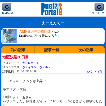
DuelPortal
マイページ
えーえんてー
ARIN＠閃光の指圧師
さんと
DuelPortalでお友達になろう！
前の記事
記事一覧
次の記事
地区決勝１日目
ブログテーマ：
大会レポート
TCGカテゴリ：
ヴァイスシュヴァルツ
記事投稿：2010/11/07 01:29
コメント（2）
ミルキィのモチベが急上昇中
ネオスタン大会
1回戦 らう゛ぁさん
バサラでした、伊達さん怖い…バサラカップのときから強敵でした
が