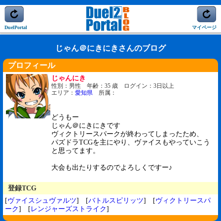
DuelPortal
マイページ
じゃん＠にきにきさんのブログ
プロフィール
じゃんにき
性別：男性 年齢：35 歳 ログイン：3日以上
エリア：
愛知県
所属：
どうもー
じゃん＠にきにきです
ヴィクトリースパークが終わってしまったため、
パズドラTCGを主にやり、ヴァイスもやっていこう
と思ってます。
大会も出たりするのでよろしくですー♪
登録TCG
[
ヴァイスシュヴァルツ
] [
バトルスピリッツ
] [
ヴィクトリースパ
ーク
] [
レンジャーズストライク
]