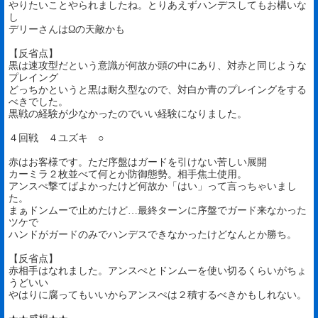
やりたいことやられましたね。とりあえずハンデスしてもお構いな
し
デリーさんはΩの天敵かも
【反省点】
黒は速攻型だという意識が何故か頭の中にあり、対赤と同じような
プレイング
どっちかというと黒は耐久型なので、対白か青のプレイングをする
べきでした。
黒戦の経験が少なかったのでいい経験になりました。
４回戦 ４ユズキ ○
赤はお客様です。ただ序盤はガードを引けない苦しい展開
カーミラ２枚並べて何とか防御態勢。相手焦土使用。
アンスぺ撃てばよかったけど何故か「はい」って言っちゃいまし
た。
まぁドンムーで止めたけど…最終ターンに序盤でガード来なかった
ツケで
ハンドがガードのみでハンデスできなかったけどなんとか勝ち。
【反省点】
赤相手はなれました。アンスぺとドンムーを使い切るくらいがちょ
うどいい
やはりに腐ってもいいからアンスぺは２積するべきかもしれない。