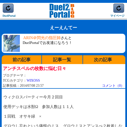
DuelPortal
マイページ
えーえんてー
ARIN＠閃光の指圧師
さんと
DuelPortalでお友達になろう！
前の記事
記事一覧
次の記事
アンチスペルの枚数に悩む日々
ブログテーマ：
TCGカテゴリ：
WIXOSS
記事投稿：2014/07/08 23:57
コメント（0）
ウィクロスパーティー今月２回目
使用デッキは水獣Ω 参加人数は１１人
１回戦 オサキ緑 ×
グロウし忘れという痛恨のミス、グロウミスとアンスぺ２枚差しな