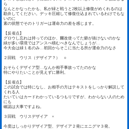
ら
なんとかなったかも、私が緑と戦うと2枚以上修復がめくれるのは
勘弁してください。デッキ圧縮して修復仕込まれているわけでもな
いのに
素の状態でそのトリガーは運命力の差を感じます。
【反省点】
グロウし忘れは持ってのほか、爾改使ってた癖が抜けないのかな
緑が多い環境ではアンスぺ積むべきなんでしょうが…
今大会は緑１名のみ…初回からそこに当たる所が運命力のなさ
２回戦 ウリス（デザイア？） ○
おそらくデザイア型…なんか相手事故ってたのかな
特にやりたいことが見えずに勝利。
【反省点】
この試合では特になし、お相手の方はテキストをしっかり解説して
くれる人
たいていはカードわかっているつもりですが、わからない人のため
にも
確認は大事ですよね。
３回戦 ウリスデザイア ×
今度はしっかりデザイア型、デザイア２発にエニグマ３発。