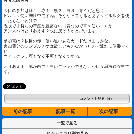
★★感想★★
今日の参加は緑１、赤１、黒２、白３、青４だと思う
ピルルク使い増殖中ですね。そうなってくるとあまりピルルクを使
いたくないわけで
現状で手持ちの資産が豊富なのは青なので青を使いますが
アンスぺはとりあえず２枚に戻そうかと思います。
参加賞は２枚目の赤、使い道のあるカードだけましかな。
参加費分のシングルチケは欲しいものなかったので流れに便乗でく
じ
ウィックラ…可もなく不可もなくですね。
とりあえず、赤か白で面白いデッキができないか日々思考錯誤中で
す。
コメントを見る（0）
前の記事
記事一覧
次の記事
一覧で見る
TCGカテゴリ別で見る