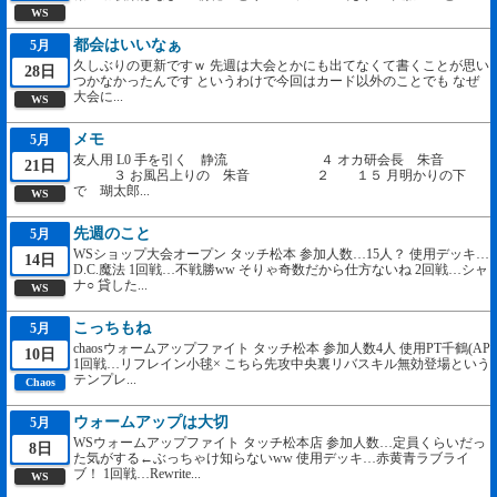
WS
都会はいいなぁ
5月
久しぶりの更新ですｗ 先週は大会とかにも出てなくて書くことが思い
28日
つかなかったんです というわけで今回はカード以外のことでも なぜ
大会に...
WS
メモ
5月
友人用 L0 手を引く 静流 ４ オカ研会長 朱音
21日
３ お風呂上りの 朱音 ２ １５ 月明かりの下
で 瑚太郎...
WS
先週のこと
5月
WSショップ大会オープン タッチ松本 参加人数…15人？ 使用デッキ…
14日
D.C.魔法 1回戦…不戦勝ww そりゃ奇数だから仕方ないね 2回戦…シャ
ナ○ 貸した...
WS
こっちもね
5月
chaosウォームアップファイト タッチ松本 参加人数4人 使用PT千鶴(AP
10日
1回戦…リフレイン小毬× こちら先攻中央裏リバスキル無効登場という
テンプレ...
Chaos
ウォームアップは大切
5月
WSウォームアップファイト タッチ松本店 参加人数…定員くらいだっ
8日
た気がする←ぶっちゃけ知らないww 使用デッキ…赤黄青ラブライ
ブ！ 1回戦…Rewrite...
WS