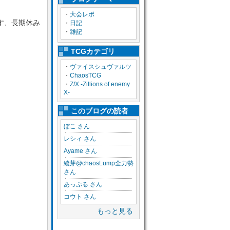
・
大会レポ
す、長期休み
・
日記
・
雑記
TCGカテゴリ
・
ヴァイスシュヴァルツ
・
ChaosTCG
・
Z/X -Zillions of enemy
X-
このブログの読者
ぼこ さん
レシィ さん
Ayame さん
綾芽@chaosLump全力勢
さん
あっぷる さん
コウト さん
もっと見る