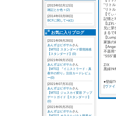
【リト
“リト
[2015年02月12日]
“リト
雑記とか色々(2)
【てぃ
[2014年03月08日]
記憶と
BCFに関して+α(1)
【ぱれ
兄に芽
お気に入りブログ
まるで
【Lump
[2021年09月28日]
家族の
あんずはピポサル
さん
【Angel
【MTG】スタンダード環境雑感
不器用
【スタンダード】(0)
“SSS
[2021年09月15日]
あんずはピポサル
さん
Z/X
黒緑ｱﾙﾀ
【MTG】『イニストラード：真
夜中の狩り』注目カードレビュ
ー(0)
●登録T
[2021年07月31日]
[
ヴァイ
あんずはピポサル
さん
【MTG】ジェスカイ変容 アップ
デートガイド【スタンダード】
(0)
[2021年05月25日]
あんずはピポサル
さん
【MTG】オラクルパクト簡易ガ