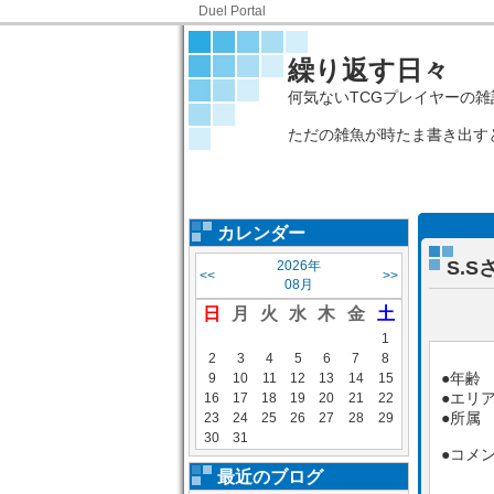
Duel Portal
繰り返す日々
何気ないTCGプレイヤーの雑
ただの雑魚が時たま書き出す
カレンダー
S.
2026年
<<
>>
08月
日
月
火
水
木
金
土
1
2
3
4
5
6
7
8
●年齢 
9
10
11
12
13
14
15
●エリ
16
17
18
19
20
21
22
●所属
23
24
25
26
27
28
29
30
31
●コメ
最近のブログ