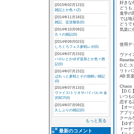
好きな
[2015年02月12日]
どうも
雑記とか色々(2)
進学の
[2014年11月18日]
では地
雑記、近況報告(0)
どうで
気楽に
[2014年10月09日]
久々の雑記(0)
[2014年09月02日]
使用デ
しろくろフェス参戦レポ(0)
[2014年07月23日]
ヴァイ
ハロレとかゆず追加とか色々雑
Rewr
記(0)
D.C.
リトバ
[2014年07月15日]
AB:音
ぱれっと参戦とその他軽い雑記
(0)
Chaos
[2014年07月13日]
【D.C.
ヴァイス/トリオサバイバル in 金
いつも
沢BCF(0)
恋する
[2014年07月09日]
【オー
久しぶりの雑記(0)
アプリ
クール
もっと見る
【ゆず
ドーナ
最新のコメント