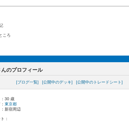
記
ところ
Sさんのプロフィール
[ブログ一覧]
[公開中のデッキ]
[公開中のトレードシート]
：30 歳
ア：
東京都
 ：新宿周辺
ント：