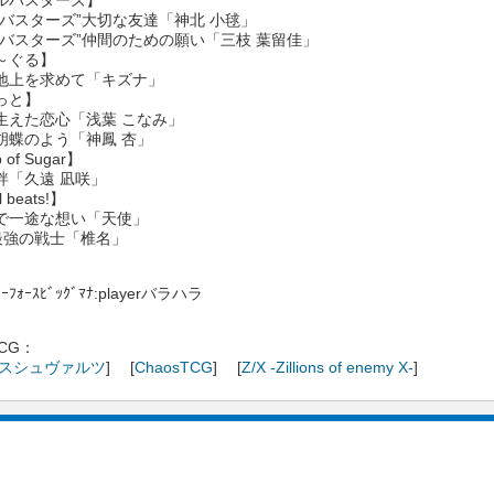
ルバスターズ】
ルバスターズ”大切な友達「神北 小毬」
ルバスターズ”仲間のための願い「三枝 葉留佳」
～ぐる】
地上を求めて「キズナ」
っと】
生えた恋心「浅葉 こなみ」
胡蝶のよう「神鳳 杏」
 of Sugar】
絆「久遠 凪咲」
 beats!】
で一途な想い「天使」
”最強の戦士「椎名」
ｰﾌｫｰｽﾋﾞｯｸﾞﾏﾅ:playerバラハラ
CG：
スシュヴァルツ
] [
ChaosTCG
] [
Z/X -Zillions of enemy X-
]