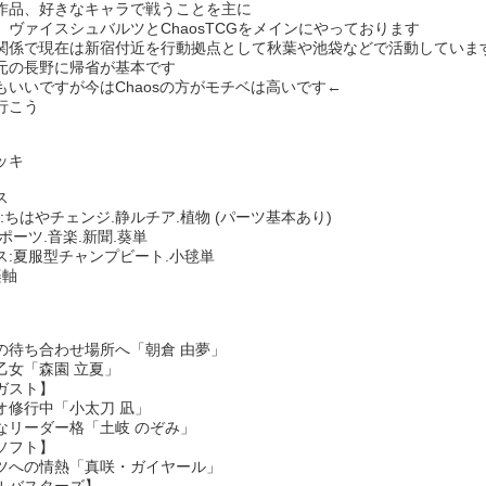
作品、好きなキャラで戦うことを主に
、ヴァイスシュバルツとChaosTCGをメインにやっております
関係で現在は新宿付近を行動拠点として秋葉や池袋などで活動していま
元の長野に帰省が基本です
もいいですが今はChaosの方がモチベは高いです←
行こう
ッキ
ス
ite:ちはやチェンジ.静ルチア.植物 (パーツ基本あり)
:スポーツ.音楽.新聞.葵単
ス:夏服型チャンプビート.小毬単
楽軸
】
の待ち合わせ場所へ「朝倉 由夢」
乙女「森園 立夏」
ガスト】
オ修行中「小太刀 凪」
なリーダー格「土岐 のぞみ」
ソフト】
ツへの情熱「真咲・ガイヤール」