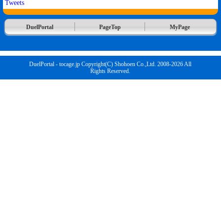
Tweets
DuelPortal
PageTop
MyPage
DuelPortal - tocage.jp Copyright(C) Shohoen Co.,Ltd. 2008-2026 All
Rights Reserved.