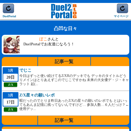
DuelPortal
マイページ
凸凹な日々
ぼこ
さんと
DuelPortalでお友達になろう！
記事一覧
でじこ
3月
今日はずっと使い続けてるZ/XRのデッキでも デッキのタイトルどう
20日
りメインはとりあえずこのでじこですかね 未来の大女優デ・ジ・キャ
ラット 起(...
Z/X
Z/X星々の願いレポ
3月
暇だったのでとりま昨日あったZ/Xの星々の願いのレポでも とはいっ
17日
てもあんま記憶に残ってないんですけど… 参加人数…６人だっけ？←
使用デッ...
Z/X
記事一覧