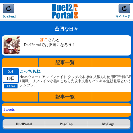
DuelPortal
マイページ
凸凹な日々
ぼこ
さんと
DuelPortalでお友達になろう！
記事一覧
こっちもね
5月
chaosウォームアップファイト タッチ松本 参加人数4人 使用PT千鶴(AP
10日
1回戦…リフレイン小毬× こちら先攻中央裏リバスキル無効登場という
テンプレ...
Chaos
記事一覧
Tweets
DuelPortal
PageTop
MyPage