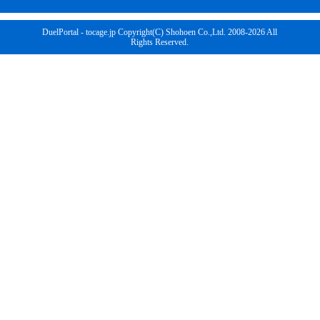
DuelPortal - tocage.jp Copyright(C) Shohoen Co.,Ltd. 2008-2026 All
Rights Reserved.