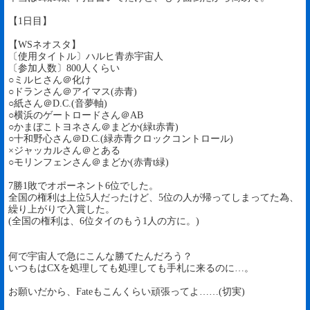
【1日目】
【WSネオスタ】
〔使用タイトル〕ハルヒ青赤宇宙人
〔参加人数〕800人くらい
○ミルヒさん＠化け
○ドランさん＠アイマス(赤青)
○紙さん＠D.C.(音夢軸)
○横浜のゲートロードさん＠AB
○かまぼこトヨネさん＠まどか(緑t赤青)
○十和野心さん＠D.C.(緑赤青クロックコントロール)
×ジャッカルさん＠とある
○モリンフェンさん＠まどか(赤青t緑)
7勝1敗でオポーネント6位でした。
全国の権利は上位5人だったけど、5位の人が帰ってしまってた為、
繰り上がりで入賞した。
(全国の権利は、6位タイのもう1人の方に。)
何で宇宙人で急にこんな勝てたんだろう？
いつもはCXを処理しても処理しても手札に来るのに…。
お願いだから、Fateもこんくらい頑張ってよ……(切実)