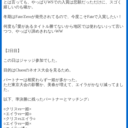
とは言っても、やっぱりWSでの入賞は悲願だっただけに、スゴく
嬉しいのも確か。
冬期はFate/Zeroが発売されてるので、今度こそFateで入賞したい！
何度も｢愛があるタイトル勝てないから地区では使わない｣って言い
つつ、やっぱり諦めきれないWW
【2日目】
この日はジャッジ参加でした。
目的はChaosのネオス大会を見るため。
パートナーは相変わらず一姫が多かった。
ただ東京大会の影響か、美春が増えて、エイラがかなり減ってまし
た。
以下、準決勝に残ったパートナーとマッチング↓
○クリスvs一姫×
×エイラvs一姫○
×クリスvsエイラ○
○エイラvs一姫×