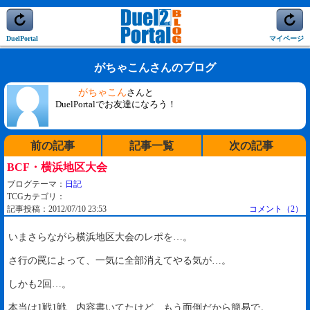
DuelPortal
マイページ
がちゃこんさんのブログ
がちゃこん
さんと
DuelPortalでお友達になろう！
前の記事
記事一覧
次の記事
BCF・横浜地区大会
ブログテーマ：
日記
TCGカテゴリ：
記事投稿：2012/07/10 23:53
コメント（2）
いまさらながら横浜地区大会のレポを…。
さ行の罠によって、一気に全部消えてやる気が…。
しかも2回…。
本当は1戦1戦、内容書いてたけど、もう面倒だから簡易で。