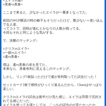
×エイラvs遙○
○美春vs美春×
ここまで来ると、少なかったエイラが一番多くなってた。
前回のWGP横浜の時の椿子もそうだったけど、数少ない＝使い込ん
でる人達。
ってコトで、回戦が進むとかなりの人数が残ってる。
今回もそれと同じような気がする。
で、決勝のマッチング↓
○クリスvsエイラ×
○一姫vsエイラ×
○遙vs美春×
僕は、遙vs美春の卓を見てた。
本来なら、美春有利に見えるこのマッチング。
しかし、リング1枚貼っただけで遙が有利取ってた試合だった！
セットカード1枚で相性がひっくり返るんだから、Chaosはやっぱり
楽しい。
クリスvsエイラの試合は後半だけ見た感じ、エイラは羽黒で完封さ
れてる感じだった。
エイラを使ってる僕としては、こっちの試合のが見たかったか