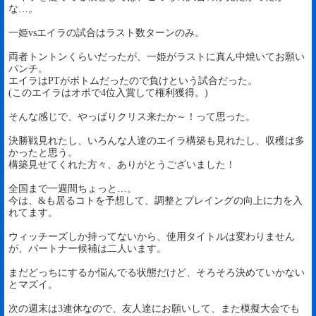
な…。
一姫vsエイラの試合はラスト数ターンのみ。
両者トントンくらいだったが、一姫がラストに真ん中焼いてお願い
パンチ。
エイラはPTがボトムだったので負けという試合だった。
(このエイラはオポで4位入賞して権利獲得。)
そんな感じで、やっぱりクリス来たか～！って思った。
決勝戦見れたし、いろんな人達のエイラ構築も見れたし、収穫は多
かったと思う。
構築見せてくれた方々、ありがとうございました！
全国まで一週間ちょっと…。
今は、&も居るコトを予想して、調整とプレイングの向上に力を入
れてます。
ウィッチーズしか持ってないから、使用タイトルは変わりません
が、パートナー候補は二人います。
まだどっちにするか悩んでる状態だけど、そろそろ決めていかない
とマズイ。
次の週末は3連休なので、友人達にお願いして、また模擬大会でも