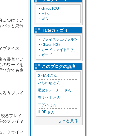
・
chaosTCG
・
日記
・
ＷＳ
身につけてい
かパッと見分
TCGカテゴリ
・
ヴァイスシュヴァルツ
・
ChaosTCG
ィヴァイス」
・
カードファイト!! ヴァ
ンガード
来る暴言とい
このワードを
このブログの読者
呼び方でも良
GIGAS さん
いちのせ さん
尼虎トレーナー さん
あろうプレイ
モリセオ さん
アゲハ さん
HIDE さん
を絞るプレイ
もっと見る
今のプレイヤ
る。クライマ