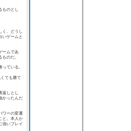
るものとし
しく、どうし
白いゲームと
ゲームであ
るものだ。
勝っている。
浅くても勝て
裏返しとし
強かったんだ
パワーの変遷
こと。本人か
に強いプレイ