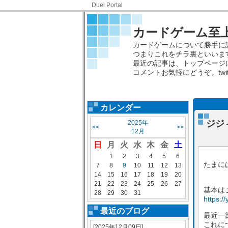
Duel Portal
カードゲーム至上主
カードゲームについて勝手に
つまりこれをチラ裏といいま
最近の記事は、トップページ
コメントお気軽にどうぞ。twitt
カレンダー
ジジ
2025年
<<
>>
12月
日
月
火
水
木
金
土
1
2
3
4
5
6
たまに
7
8
9
10
11
12
13
14
15
16
17
18
19
20
21
22
23
24
25
26
27
基本は
28
29
30
31
https:/
最近のブログ
最近一
これに
[2025年12月09日]