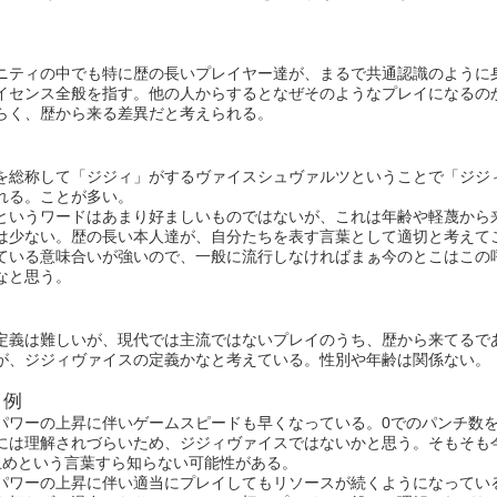
ニティの中でも特に歴の長いプレイヤー達が、まるで共通認識のように
イセンス全般を指す。他の人からするとなぜそのようなプレイになるの
らく、歴から来る差異だと考えられる。
を総称して「ジジィ」がするヴァイスシュヴァルツということで「ジジ
れる。ことが多い。
というワードはあまり好ましいものではないが、これは年齢や軽蔑から
は少ない。歴の長い本人達が、自分たちを表す言葉として適切と考えて
ている意味合いが強いので、一般に流行しなければまぁ今のとこはこの
なと思う。
定義は難しいが、現代では主流ではないプレイのうち、歴から来てるで
が、ジジィヴァイスの定義かなと考えている。性別や年齢は関係ない。
イ例
パワーの上昇に伴いゲームスピードも早くなっている。0でのパンチ数
には理解されづらいため、ジジィヴァイスではないかと思う。そもそも
止めという言葉すら知らない可能性がある。
パワーの上昇に伴い適当にプレイしてもリソースが続くようになってい