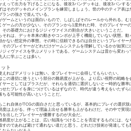
かえって出力を下げることになる。後攻3パンデッキは、後攻3パンする
ずはそのデッキのメインプランを練習しましょう。世の中のティア表は
プランの強さで並んでいる。
がゲームというのは面白いもので、しばしばそのレールから外れる。む
くゲームの方が少ない。そのプランから1度外れた時、そのプレイヤー
。その基礎力におけるジジィヴァイスの割合が大きいということだ。
らそれは、デッキ本来の動きやコンボが上手く機能していない状態。動
動かない想定外の事態。その時に信頼できるのは自分というプレイヤー
、そのプレイヤーがどれだけゲームシステムを理解しているかが如実に
ジジィヴァイスを学ぶメリットである。ゲームシステムは昔から変わっ
先人に学ぶことは多い。
リット
使えればデメリットは無い。全プレイヤーに会得してもらいたい。
はこの適切に使うという部分の難易度が上がる。より広い視野の戦略を
イヤーとしてはプラスだが、それらを適切に選択しないと一時的な勝率
わせたプレイを身につけているはずなので、時代が違う考えをいたずら
落ちる可能性が高いということだ。
もこれ自体がTCGの面白さだと思っているが、基本的にプレイの選択肢
易度は上がる。伴って理論上出せる勝率も上がるわけだ。その中で実現
力を出したプレイヤーが優勝するのが大会だ。
難易度が上がることは、広い知識をつけることを否定するものには、な
指すのであれば避けて通れない道だと思う。どれだけ技術が発達しても
くならないだろう。