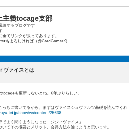
義tocage支部
議論するブログです
す
に全てリンクが張ってあります。
erもよろしければ（@CardGamerK)
ィヴァイスとは
はtocageも更新しないとね。6年ぶりらしい。
こっちに書いてるから、まずはヴァイスシュヴァルツ基礎を読んでくれ
/yuyu-tei.jp/show/ws/content/25638
部でよく聞くようになった「ジジィヴァイス」
ついてその概要とメリット、会得方法を論じようと思います。