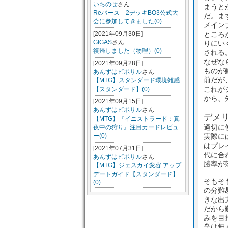
いちのせ
さん
まうと
Reバース 2デッキBO3公式大
だ。ま
会に参加してきました(0)
メイン
[2021年09月30日]
ところ
GIGAS
さん
りにい
復帰しました（物理）(0)
される
なぜな
[2021年09月28日]
ものが
あんずはピポサル
さん
前だが
【MTG】スタンダード環境雑感
これが
【スタンダード】(0)
から、
[2021年09月15日]
あんずはピポサル
さん
デメ
【MTG】『イニストラード：真
適切に
夜中の狩り』注目カードレビュ
ー(0)
実際に
はプレ
[2021年07月31日]
代に合
あんずはピポサル
さん
勝率が
【MTG】ジェスカイ変容 アップ
デートガイド【スタンダード】
そもそ
(0)
の分難
きな出
だから
みを目
業は無