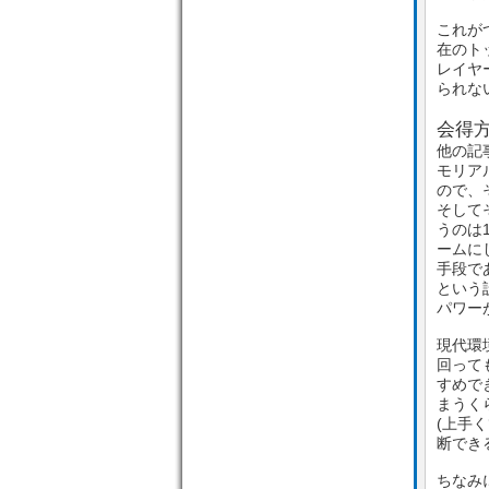
これが
在のト
レイヤ
られな
会得
他の記
モリア
ので、
そして
うのは
ームに
手段で
という
パワー
現代環
回って
すめで
まうく
(上手
断でき
ちなみ