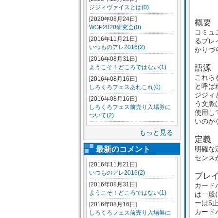
ジジィヴァイスとは(0)
[2020年08月24日]
概要
WGP2020研究会(0)
コミュ
[2016年11月21日]
るプレ
いつものアレ2016(2)
かりづ
[2016年08月31日]
語源
ようこそ！どころではない(1)
これら
[2016年08月16日]
と呼ば
しろくろフェスあれこれ(0)
ジジィ
[2016年08月16日]
う文脈
しろくろフェス前売り入場券に
使用し
ついて(2)
いのか
もっと見る
定義
最新のコメント
明確な
センス
[2016年11月21日]
いつものアレ2016(2)
プレ
[2016年08月31日]
カード
ようこそ！どころではない(1)
は一般
ーは5
[2016年08月16日]
カード
しろくろフェス前売り入場券に