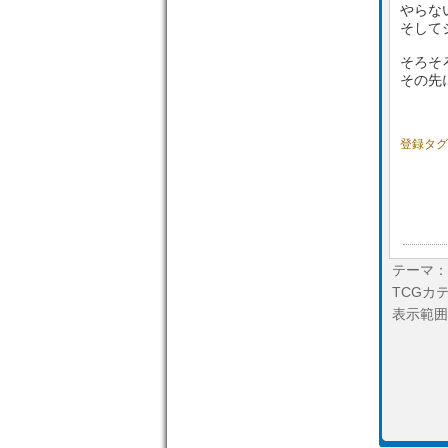
やらな
そして
そろそ
その先
登録タグ
テーマ：
TCGカ
表示範囲