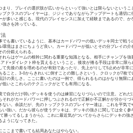
つまり、プレイの選択肢が広いからといって強いとは限らないというこ
ップクラスのプレイヤーは、ジジィでありながらアップデートも適切に
ーが多いと感じる。現代のプレイセンスに加えて経験まであるので、か
い強さを誇っている。
方法
事でも書いているように、基本はカードパワーの低いデッキ同士で戦う
ル環境はまさにちょうど良い。カードパワーが低いとその分プレイの介
その分鍛えられる。
それらはゲームの根幹に関わる重要な知識となる。相手にチャンプを強
1アド+ダイレクト枠を貰えるということ。後攻が捲る手段は非常に限ら
して先後の差を埋めるのが有効であったり、先上がりして5止めが非常
あること。3-0からきれいに倒すことの難しさという、クロックが7枚で
設計の美しさ。ここに書いたのは一例で、得られるものはかなり無限に
が低いとこれらのテクニックがとても有用になる。
境で自分だけ弱いデッキを使うのは練習になりづらいので注意。どれだ
もそれがカードパワーに押しつぶされるので正解か不正解かが分かりづ
きない。余談だが、先のトップクラスのプレイヤー達は、これを平気で
らい強い。だから彼らが使うデッキは、デッキの強さに関しては全く参
くて勝ってるしまうから)。これに最近気がついてからさらにデッキの強
るようになってきた。
にここまで書いても結局あなたはやらない。