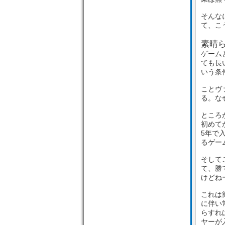
そんな
て、こ
素晴
ゲーム
ても長
いう条
ことヴ
る。な
ところ
初めて
5年で
るゲー
そして
て、勝
けどね
これは
に伴い
らすれ
ヤーが