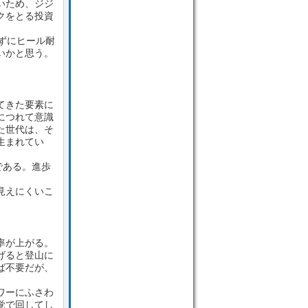
いため、ジジ
クをとる投資
ずにヒール耐
いかと思う。
てきた要素に
につれて意識
た世代は、そ
生まれてい
である。進歩
見えにくいこ
率が上がる。
げると登山に
ば不要だが、
ワーにふさわ
覚で回してし