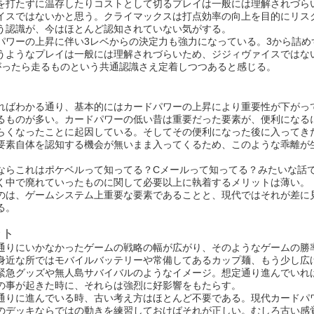
を打たずに温存したりコストとして切るプレイは一般には理解されづら
イスではないかと思う。クライマックスは打点効率の向上を目的にリス
う認識が、今はほとんど認知されていない気がする。
パワーの上昇に伴い3レベからの決定力も強力になっている。3から詰め
うようなプレイは一般には理解されづらいため、ジジィヴァイスではな
がったら走るものという共通認識さえ定着しつつあると感じる。
ればわかる通り、基本的にはカードパワーの上昇により重要性が下がっ
るものが多い。カードパワーの低い昔は重要だった要素が、便利になる
らくなったことに起因している。そしてその便利になった後に入ってき
要素自体を認知する機会が無いまま入ってくるため、このような乖離が
ならこれはポケベルって知ってる？Cメールって知ってる？みたいな話
く中で廃れていったものに関して必要以上に執着するメリットは薄い。
のは、ゲームシステム上重要な要素であることと、現代ではそれが差に
る。
ット
通りにいかなかったゲームの戦略の幅が広がり、そのようなゲームの勝
身近な所ではモバイルバッテリーや常備してあるカップ麺、もう少し広
緊急グッズや無人島サバイバルのようなイメージ。想定通り進んでいれ
の事が起きた時に、それらは強烈に好影響をもたらす。
通りに進んでいる時、古い考え方はほとんど不要である。現代カードパ
のデッキならではの動きを練習しておけばそれが正しい。むしろ古い感