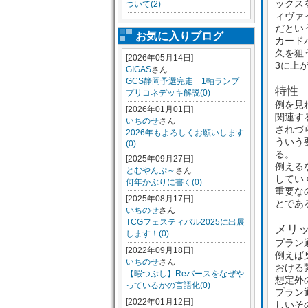
ックス
ついて(2)
ィヴァ
だとい
お気に入りブログ
カード
久を狙
[2026年05月14日]
3に上
GIGAS
さん
GCS静岡予選完走 1軸ランプ
特性
プリコネデッキ解説(0)
例を見
[2026年01月01日]
関連す
いちのせ
さん
されづ
2026年もよろしくお願いします
ういう
(0)
る。
[2025年09月27日]
例える
とむやんぷ～
さん
してい
何年かぶりに書く(0)
重要な
[2025年08月17日]
とであ
いちのせ
さん
TCGフェスティバル2025に出展
メリ
します！(0)
プラン
[2022年09月18日]
例えば
いちのせ
さん
おける
【暇つぶし】Reバースをなぜや
想定外
っているかの言語化(0)
プラン
[2022年01月12日]
しいそ