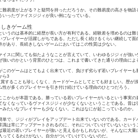
に難易度が上がる？と疑問を持っただろうか。その難易度の高さを物語
ういったヴァイスジジィが良い例になっている。
らしきゲーム性
というのは基本的に経歴が長い方が有利である。経験差を埋めるのは難
いプレイヤーが活躍しがちである。ただし長く続けるくらい継続して面
件があり、長続きしないゲームにおいてはこの性質は少ない。
ァイスに関しても似たようなことが言えていて、いわゆるジジィが強い
ぜ強いのかという背景のひとつは、これまで書いてきた通りの理由によ
がこのゲームはとてもよく出来ていて、負けず劣らず若いプレイヤーも
から3
入賞することも珍しくなく、カードゲームとしてとても好ましい。歴が
ム性が多くのプレイヤーを引き付け続けている理由のひとつだろう。
ここからが本題である。勝っている若いプレイヤーがいるという事実の
てなくなっているヴァイスジジィが少なくないということである。昔は
ーみたいなプレイヤーも少なくない。これはなにが起こっているのか。
簡単で、ジジィがプレイをアップデート出来ていないのである。カード
常識は常にアップデートされるのに、それについていけていないという
ば最近の若いプレイヤーが強いと見えるかもしれないが、そんなに大量
入ってくるわけがない。自分がついていけていないのだ。