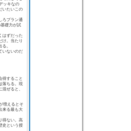
デッキなの
だいたいこの
しろプラン通
の基礎力が試
くはずだった
だけ。当たり
出る。
ていないのだ
会得すること
は落ちる。現
に混ぜると、
が増えるとそ
出来る最も大
り得ない。高
歴史という授