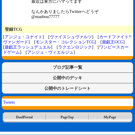
最近は東方にハマってます
なんかありましたらTwitterへどうぞ
@manbou77777
登録TCG
[
アンジュ・ユナイト
] [
ヴァイスシュヴァルツ
] [
カードファイト!!
ヴァンガード
] [
モンスター・コレクションTCG
] [
遊戯王OCG
]
[
遊戯王ラッシュデュエル
] [
ラクエンロジック
] [
ワンピースカー
ドゲーム
] [
アンジュ・ヴィエルジュ
]
ブログ記事一覧
公開中のデッキ
公開中のトレードシート
Tweets
DuelPortal
PageTop
MyPage