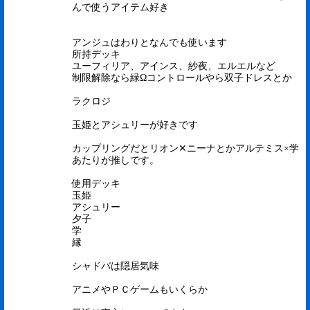
んで使うアイテム好き
アンジュはわりとなんでも使います
所持デッキ
ユーフィリア、アインス、紗夜、エルエルなど
制限解除なら緑Ωコントロールやら双子ドレスとか
ラクロジ
玉姫とアシュリーが好きです
カップリングだとリオン✕ニーナとかアルテミス×学
あたりが推しです。
使用デッキ
玉姫
アシュリー
夕子
学
縁
シャドバは隠居気味
アニメやＰＣゲームもいくらか