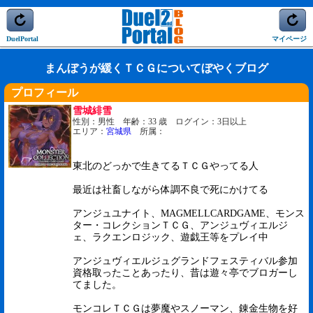
DuelPortal
マイページ
まんぼうが緩くＴＣＧについてぼやくブログ
プロフィール
雪城緋雪
性別：男性 年齢：33 歳 ログイン：3日以上
エリア：
宮城県
所属：
東北のどっかで生きてるＴＣＧやってる人
最近は社畜しながら体調不良で死にかけてる
アンジュユナイト、MAGMELLCARDGAME、モンス
ター・コレクションＴＣＧ、アンジュヴィエルジ
ェ、ラクエンロジック、遊戯王等をプレイ中
アンジュヴィエルジュグランドフェスティバル参加
資格取ったことあったり、昔は遊々亭でブロガーし
てました。
モンコレＴＣＧは夢魔やスノーマン、錬金生物を好