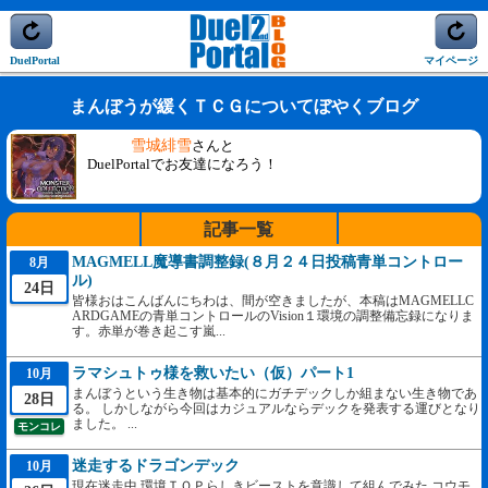
DuelPortal
マイページ
まんぼうが緩くＴＣＧについてぼやくブログ
雪城緋雪
さんと
DuelPortalでお友達になろう！
記事一覧
MAGMELL魔導書調整録(８月２４日投稿青単コントロー
8月
ル)
24日
皆様おはこんばんにちわは、間が空きましたが、本稿はMAGMELLC
ARDGAMEの青単コントロールのVision１環境の調整備忘録になりま
す。赤単が巻き起こす嵐...
ラマシュトゥ様を救いたい（仮）パート1
10月
まんぼうという生き物は基本的にガチデックしか組まない生き物であ
28日
る。 しかしながら今回はカジュアルならデックを発表する運びとなり
ました。 ...
モンコレ
迷走するドラゴンデック
10月
現在迷走中 環境ＴＯＰらしきビーストを意識して組んでみた コウモ