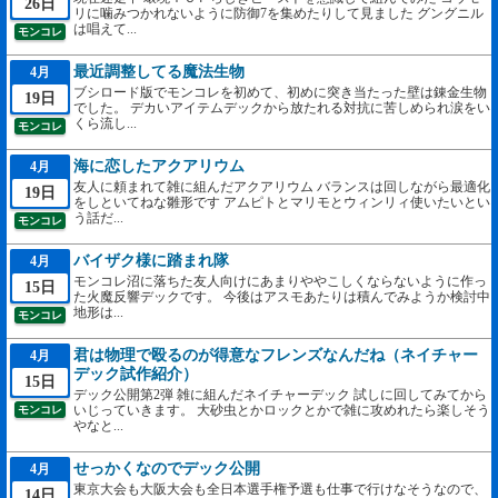
26日
リに噛みつかれないように防御7を集めたりして見ました グングニル
は唱えて...
モンコレ
最近調整してる魔法生物
4月
ブシロード版でモンコレを初めて、初めに突き当たった壁は錬金生物
19日
でした。 デカいアイテムデックから放たれる対抗に苦しめられ涙をい
くら流し...
モンコレ
海に恋したアクアリウム
4月
友人に頼まれて雑に組んだアクアリウム バランスは回しながら最適化
19日
をしといてねな雛形です アムピトとマリモとウィンリィ使いたいとい
う話だ...
モンコレ
バイザク様に踏まれ隊
4月
モンコレ沼に落ちた友人向けにあまりややこしくならないように作っ
15日
た火魔反響デックです。 今後はアスモあたりは積んでみようか検討中
地形は...
モンコレ
君は物理で殴るのが得意なフレンズなんだね（ネイチャー
4月
デック試作紹介）
15日
デック公開第2弾 雑に組んだネイチャーデック 試しに回してみてから
いじっていきます。 大砂虫とかロックとかで雑に攻めれたら楽しそう
モンコレ
やなと...
せっかくなのでデック公開
4月
東京大会も大阪大会も全日本選手権予選も仕事で行けなそうなので、
14日