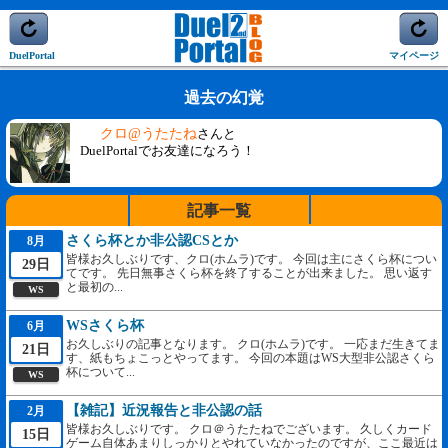
DuelPortal
マイページ
過去の幻覚
クロ@うたたね
さんと
DuelPortalでお友達になろう！
記事一覧
さくら杯とか非公認CSとか
8月
皆様お久しぶりです、クロ(ホムラ)です。 今回は主にさくら杯につい
29日
てです。 先日無事さくら杯を終了することが出来ました。 思い返す
と最初の...
WS
WSさくら杯
6月
お久しぶりの記事となります。 クロ(ホムラ)です。 一応まだ生きてま
21日
す、紙もちょこっとやってます。 今回の本題はWS大型非公認さくら
杯について...
WS
【雑記】近況報告と非公認の話
2月
皆様お久しぶりです。 クロ＠うたたねでございます。 久しくカード
15日
ゲーム自体あまりしっかりとやれていなかったのですが、ここ最近は