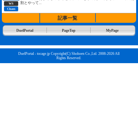
割とやって...
WS
Chaos
記事一覧
DuelPortal
PageTop
MyPage
DuelPortal - tocage.jp Copyright(C) Shohoen Co.,Ltd. 2008-2026 All
Rights Reserved.