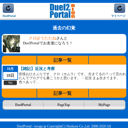
DuelPortal
マイページ
過去の幻覚
クロ@うたたね
さんと
DuelPortalでお友達になろう！
記事一覧
【雑記】近況と考察
10月
皆様おひさぶりです、クロ（ホムラ）です。 生きてるの？って言われ
18日
たんでブログでも書こうかと思います。 ・近況 まぁ生きてます。
色々あって...
VG
記事一覧
DuelPortal
PageTop
MyPage
DuelPortal - tocage.jp Copyright(C) Shohoen Co.,Ltd. 2008-2026 All