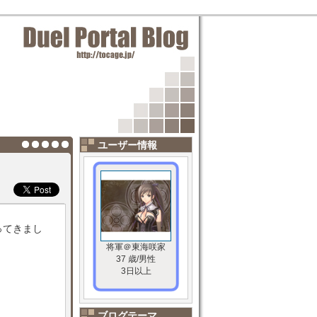
ユーザー情報
ってきまし
将軍＠東海咲家
37 歳/男性
3日以上
ブログテーマ