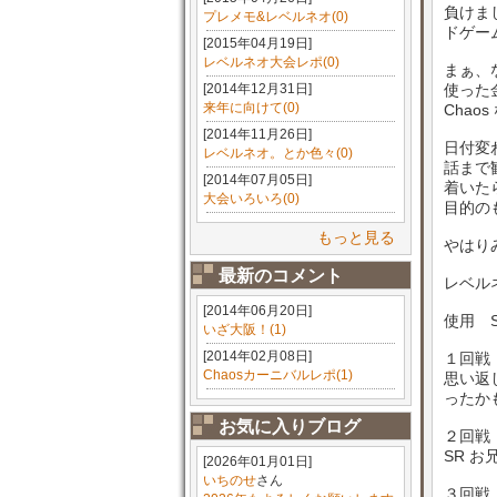
負けま
プレメモ&レベルネオ(0)
ドゲー
[2015年04月19日]
レベルネオ大会レポ(0)
まぁ、
[2014年12月31日]
使った
来年に向けて(0)
Cha
[2014年11月26日]
日付変
レベルネオ。とか色々(0)
話まで
[2014年07月05日]
着いた
大会いろいろ(0)
目的の
もっと見る
やはり
最新のコメント
レベル
[2014年06月20日]
使用 S
いざ大阪！(1)
[2014年02月08日]
１回戦
Chaosカーニバルレポ(1)
思い返
ったか
お気に入りブログ
２回戦
SR 
[2026年01月01日]
いちのせ
さん
３回戦