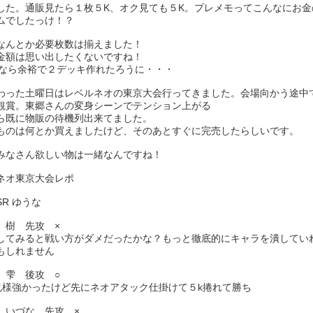
した。通販見たら１枚５K、オク見ても５K。プレメモってこんなにお金
ムでしたっけ！？
なんとか必要枚数は揃えました！
金額は思い出したくないですね！
os なら余裕で２デッキ作れたろうに・・・
わった土曜日はレベルネオの東京大会行ってきました。会場向かう途中
観賞。東郷さんの変身シーンでテンション上がる
ら既に物販の待機列出来てました。
ものは何とか買えましたけど、そのあとすぐに完売したらしいです。
みなさん欲しい物は一緒なんですね！
ネオ東京大会レポ
R ゆうな
 樹 先攻 ×
してみると戦い方がダメだったかな？もっと徹底的にキャラを潰してい
もしれません
 雫 後攻 ○
お兄様強かったけど先にネオアタック仕掛けて５k捲れて勝ち
 いづな 先攻 ×