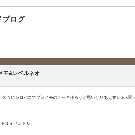
ドブログ
メモ&レベルネオ
、久々にシロバコでプレメモのデッキ作ろうと思いとりあえず５Box買
タイトルイベント０。