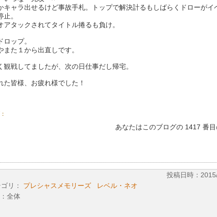
かキャラ出せるけど事故手札。トップで解決計るもしばらくドローがイ
停止。
オアタックされてタイトル捲るも負け。
ドロップ。
やまた１から出直しです。
く観戦してましたが、次の日仕事だし帰宅。
れた皆様、お疲れ様でした！
：
あなたはこのブログの 1417 番
投稿日時：2015/04
テゴリ：
プレシャスメモリーズ
レベル・ネオ
：全体