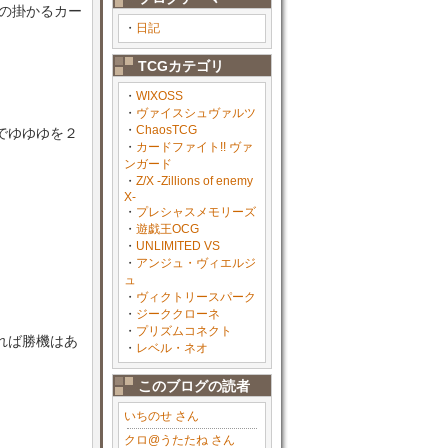
の掛かるカー
・
日記
TCGカテゴリ
・
WIXOSS
・
ヴァイスシュヴァルツ
・
ChaosTCG
でゆゆゆを２
・
カードファイト!! ヴァ
ンガード
・
Z/X -Zillions of enemy
X-
・
プレシャスメモリーズ
・
遊戯王OCG
・
UNLIMITED VS
・
アンジュ・ヴィエルジ
ュ
・
ヴィクトリースパーク
・
ジーククローネ
・
プリズムコネクト
れば勝機はあ
・
レベル・ネオ
このブログの読者
いちのせ さん
クロ@うたたね さん