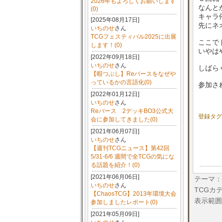
2026年もよろしくお願いします
なんと
(0)
キャラ
[2025年08月17日]
先にネ
いちのせ
さん
TCGフェスティバル2025に出展
ここで
します！(0)
いやは
[2022年09月18日]
いちのせ
さん
しばら
【暇つぶし】Reバースをなぜや
っているかの言語化(0)
参加さ
[2022年01月12日]
いちのせ
さん
Reバース 2デッキBO3公式大
登録タグ
会に参加してきました(0)
[2021年06月07日]
いちのせ
さん
【週刊TCGニュース】第42回
5/31-6/6 週間で全TCGの気にな
る話題を紹介！(0)
[2021年06月06日]
テーマ：
いちのせ
さん
TCGカ
【ChaosTCG】2013年環境大会
表示範囲
参加しましたレポート(0)
[2021年05月09日]