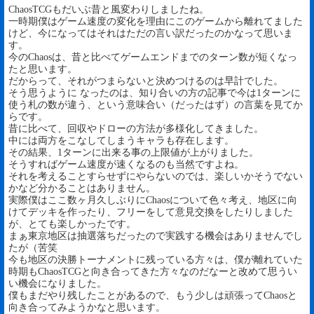
ChaosTCGもだいぶ昔と風変わりしましたね。
一時期僕はゲーム速度の変化を理由にこのゲームから離れてました
けど、今になってはそれはただの言い訳だったのかなって思いま
す。
今のChaosは、昔と比べてゲームエンドまでのターン数が短くなっ
たと思います。
だからって、それがつまらないと決めつけるのは早計でした。
そう思うように なったのは、知り合いの方の記事で今は1ターンに
使う札の数が違う、という意味合い（だったはず）の言葉を見てか
らです。
昔に比べて、回収やドローの方法が多様化してきました。
中には両方をこなしてしまうキャラも存在します。
その結果、1ターンに出来る事の上限値が上がりました。
そうすればゲーム速度が速くなるのも当然ですよね。
それを考えることすらせずにやらないのでは、楽しいかそうでない
かなど分かることはありません。
実際僕はここ数ヶ月久しぶりにChaosについて色々考え、地区に向
けてデッキを作ったり、フリーをして意見交換をしたりしました
が、とても楽しかったです。
まぁ東京地区は抽選落ちだったので実践する機会はありませんでし
たが（苦笑
今も地区の決勝トーナメントに残っている方々は、僕が離れていた
時期もChaosTCGと向き合ってきた方々なのだなーと改めて思うい
い機会になりました。
僕もまだやり残したことがあるので、もう少しは頑張ってChaosと
向き合ってみようかなと思います。