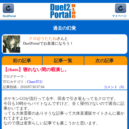
DuelPortal
マイページ
過去の幻覚
クロ@うたたね
さんと
DuelPortalでお友達になろう！
前の記事
記事一覧
次の記事
【chaos】寝れない間の暇潰し。
ブログテーマ：
TCGカテゴリ：
ChaosTCG
記事投稿：2016/07/30 07:04
コメント（0）
ポケモンGOが流行ってる中、田舎で引き篭もってるクロです。
今日も10時からバイトなんですけど、全く寝付けないので適当に記
事かいてます。
っても大体需要のありそうな記事って大体某通販サイトさんに書か
れてますよねー。
なので僕は老害らしい記事でも書こうかと思います。