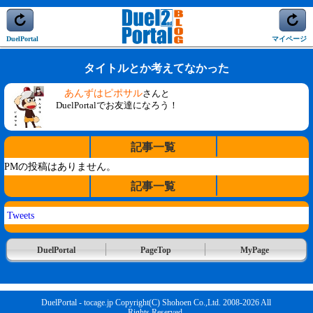
DuelPortal
マイページ
タイトルとか考えてなかった
あんずはピポサル
さんと
DuelPortalでお友達になろう！
記事一覧
PMの投稿はありません。
記事一覧
Tweets
DuelPortal
PageTop
MyPage
DuelPortal - tocage.jp Copyright(C) Shohoen Co.,Ltd. 2008-2026 All
Rights Reserved.