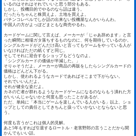
いるのはそれはそれでいいと思う部分もある。
しかし、投機目的でやるのなら話は違う。
だったらちゃんと株買えよ。土地を買えよ。
パチンコレベルでしか話の出来ない投機屋なんかいらんわ。
中国人の方がよっぽどまともな商売やるわ。
カードゲームに関して言えば、メーカーが「じゃあ辞めます」と言
った瞬間に相場ガタ落ちするものなのに、何を期待しているのか。
シングルカードがどんだけ高いと言ってもゲームをやっている人が
いなければただの紙くずと同じ。
そしてそれに迎合するショップもどうなのよ。
「シングルカードの価値が半減した。」
そりゃそうだよ。メーカーが商品の再販をしたらシングルカードの
価格はどんどん下がる。
しかし、使われるようなカードであればそこまで下がらない。
それでいいんだよ。
それが健全な姿だよ。
カネの亡者が群れるようなカードゲームになるのならもう潰れた方
がいいんじゃないかと何度も思ったことがあるが、
ただ、単純に「本当にゲームを楽しんでいる人がいる」以上、ショ
ップとしての責任としてきちんと扱っていかないとならないと思
う。
何度も言うがこれは個人的見解。
あと5年もすれば引退するロートル・老害野郎の言うことだから聞
かんでもいい話。