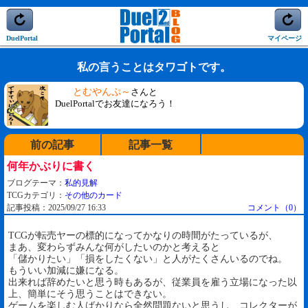
DuelPortal
マイページ
私の言うことはタワゴトです。
とむやんぷ～
さんと
DuelPortalでお友達になろう！
前の記事
記事一覧
何年かぶりに書く
ブログテーマ：
私的見解
TCGカテゴリ：
その他のカード
記事投稿：2025/09/27 16:33
コメント（0）
TCGが転売ヤーの標的になってかなりの時間がたっているが、
まあ、変わらずみんな何がしたいのかと考えると
「儲かりたい」「損をしたくない」と人がたくさんいるのでね。
もういい加減に嫌になる。
出来れば辞めたいと思う時もあるが、従業員を雇う立場になった以
上、簡単にそう思うことはできない。
ゲームを楽しむ人ばかりなら全然問題ないと思うし、コレクターが