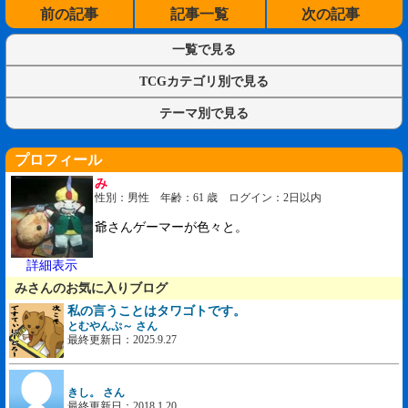
前の記事
記事一覧
次の記事
一覧で見る
TCGカテゴリ別で見る
テーマ別で見る
プロフィール
み
性別：男性 年齢：61 歳 ログイン：2日以内
爺さんゲーマーが色々と。
詳細表示
みさんのお気に入りブログ
私の言うことはタワゴトです。
とむやんぷ～ さん
最終更新日：2025.9.27
きし。 さん
最終更新日：2018.1.20