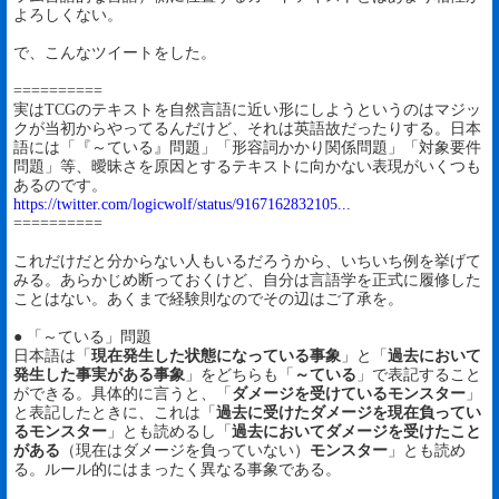
よろしくない。
で、こんなツイートをした。
==========
実はTCGのテキストを自然言語に近い形にしようというのはマジッ
クが当初からやってるんだけど、それは英語故だったりする。日本
語には「『～ている』問題」「形容詞かかり関係問題」「対象要件
問題」等、曖昧さを原因とするテキストに向かない表現がいくつも
あるのです。
https://twitter.com/logicwolf/status/9167162832105...
==========
これだけだと分からない人もいるだろうから、いちいち例を挙げて
みる。あらかじめ断っておくけど、自分は言語学を正式に履修した
ことはない。あくまで経験則なのでその辺はご了承を。
● 「～ている」問題
日本語は「
現在発生した状態になっている事象
」と「
過去において
発生した事実がある事象
」をどちらも「
～ている
」で表記すること
ができる。具体的に言うと、「
ダメージを受けているモンスター
」
と表記したときに、これは「
過去に受けたダメージを現在負ってい
るモンスター
」とも読めるし「
過去においてダメージを受けたこと
がある
（現在はダメージを負っていない）
モンスター
」とも読め
る。ルール的にはまったく異なる事象である。