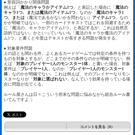
● 形容詞かかり関係問題
例えば「
魔法のキャラかアイテム1つ
」と表記した場合に「
魔法の
キャラ1つ、または魔法のアイテム1つ
」なのか「
魔法のキャラ1
つ、または
（魔法であるかないかを問わない）
アイテム1つ
」なの
かが明確ではない。一部のカードテキストではこれを回避するため
に「魔法の、キャラかアイテム1つ」と表記するが、これは自然言
語的ではない。かといっていちいち「魔法のキャラか魔法のアイテ
ム1つ」と書くと今度はテキストが長すぎる問題が発生する。
● 対象要件問題
上の話とも関わる件。よくあるカードゲームでは特定の条件を持つ
ものを対象とするが、どこまでがその条件なのかが明確でない。例
えば「
対象のプレイヤー1人のモンスター1体
」と書いた場合、対象
要件は「
プレイヤー1人
」なのか「
プレイヤー1人のモンスター1
体
」なのかが明確でない。これは例えば、そのプレイヤーなりモン
スターなりが「
対象に選ばれない
」なんていう効果を持っている場
合に問題が出てくる。
ルール屋さんは日々こういう些末な問題に悩みながら総合ルール書
いてんですよ :|
コメントを見る（0）