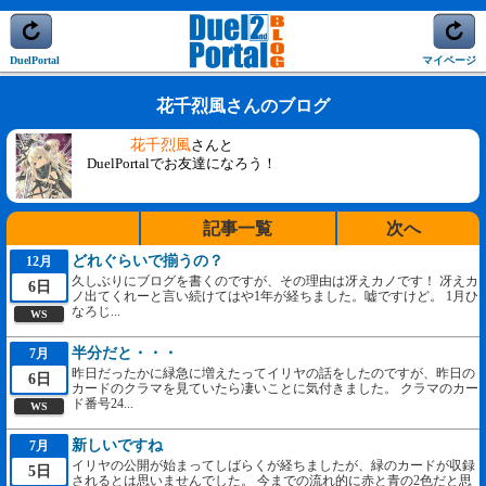
DuelPortal
マイページ
花千烈風さんのブログ
花千烈風
さんと
DuelPortalでお友達になろう！
記事一覧
次へ
どれぐらいで揃うの？
12月
久しぶりにブログを書くのですが、その理由は冴えカノです！ 冴えカ
6日
ノ出てくれーと言い続けてはや1年が経ちました。嘘ですけど。 1月ひ
なろじ...
WS
半分だと・・・
7月
昨日だったかに緑急に増えたってイリヤの話をしたのですが、昨日の
6日
カードのクラマを見ていたら凄いことに気付きました。 クラマのカー
ド番号24...
WS
新しいですね
7月
イリヤの公開が始まってしばらくが経ちましたが、緑のカードが収録
5日
されるとは思いませんでした。 今までの流れ的に赤と青の2色だと思