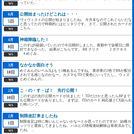
っていた...
WS
公開始まったけどこれは・・・
6月
ヴィヴィストの公開が始まりましたね。 今月末なのでこれぐらいだな
5日
と思ってたので時期的にはピッタリです。 さて、公開されたカードが
こちら...
WS
神箱降臨した！
4月
このすば6箱届いていたので今日開封しました。夜勤中で金曜日に開
8日
封できなかった。 結果がこちらです。 RR クリス 2 ダクネス
4 めぐみ...
WS
なかなか面白そう
3月
めぐみんのレベル3はもう1種あるんですね。 黄赤青の3色でRRが配分
18日
されてる感じなのかなー。カズマもTDで黄色にいってたし。 ウィズ
とめぐみんの...
WS
こ・の・す・ば！ 先行公開！
2月
このすばの先行公開カードが出ました！ TDだけかと思ったらBPまで
10日
も公開カードがありました。 まずは、TDのカード 純応援とCX貼られ
た時パンプ...
WS
制限改訂来ましたね
2月
制限改定は特に無いんじゃないかなーとか思ってたのですが、結構ガ
1日
ッツリと選抜してきましたね。 ハルヒの情報連結解除は発表済みでし
たね。 ...
WS