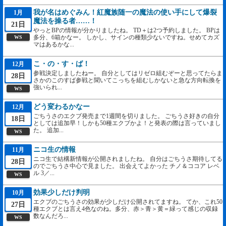
我が名はめぐみん！紅魔族随一の魔法の使い手にして爆裂
1月
魔法を操る者……！
21日
やっとBPの情報が分かりましたね。 TD＋は2つ予約しました。 BPは
多分、6箱かなー。 しかし、サインの種類少ないですね。せめてカズ
WS
マはあるかな...
こ・の・す・ば！
12月
参戦決定しましたねー。 自分としてはリゼロ組むぞーと思ってたらま
28日
さかのこのすば参戦と聞いてこっちを組むしかないと急な方向転換を
強いられ...
WS
どう変わるかなー
12月
ごちうさのエクブ発売まで1週間を切りました。 ごちうさ好きの自分
18日
としては追加早！しかも50種エクブかよ！と発表の際は言っていまし
た。 追加...
WS
ニコ生の情報
11月
ニコ生で結構新情報が公開されましたね。 自分はごちうさ期待してる
28日
のでごちうさ中心で見ました。 出会えてよかった チノ＆ココア レベ
ル 3／...
WS
効果少しだけ判明
10月
エクブのごちうさの効果が少しだけ公開されてますね。 てか、これ50
27日
種エクブとは言え4色なのね。多分、赤＞青＞黄＝緑って感じの収録
数なんだろ...
WS