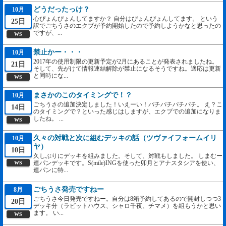
どうだったっけ？
10月
心ぴょんぴょんしてますか？ 自分はぴょんぴょんしてます。 という
25日
訳でごちうさのエクブが予約開始したので予約しようかなと思ったの
ですが、...
WS
禁止かー・・・
10月
2017年の使用制限の更新予定が2月にあることが発表されましたね。
21日
そして、先がけて情報連結解除が禁止になるそうですね。適応は更新
と同時にな...
WS
まさかのこのタイミングで！？
10月
ごちうさの追加決定しました！いえーい！パチパチパチパチ。 え？こ
14日
のタイミングで？といった感じはしますが、エクブでの追加になりま
したね。 ...
WS
久々の対戦と次に組むデッキの話（ツヴァイフォームイリ
10月
ヤ）
10日
久しぶりにデッキを組みました。そして、対戦もしました。 しまむー
連パンデッキです。S(mile)INGを使った卯月とアナスタシアを使い、
WS
連パンに特...
ごちうさ発売ですねー
8月
ごちうさ今日発売ですねー。自分は8箱予約してあるので開封しつつ3
20日
デッキ分（ラビットハウス、シャロ千夜、チマメ）を組もうかと思い
ます。 い...
WS