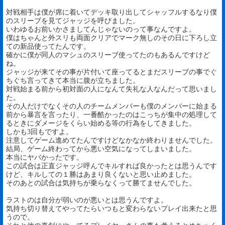
対戦相手は僕が席に着いてデッキ取り出してシャッフルするなり僕
のスリーブを見てジャッジを呼びました。
いわゆるお前いかさましてんじゃないのって事なんですよ。
僕はちゃんと外スリも両面クリアでマーク無しのその日に下ろし立
ての新品使ってたんです。
確かに僕が同人のマシュのスリーブ使ってたのもあるんですけど
ね。
ジャッジが来てその事が片付いて座ってるとまだスリーブの事でぐ
ちぐち言ってきて本当に腹が立ちました。
対戦始まる前から初対面の人になんて失礼な人なんだって思いまし
た。
その人だけでなくその人のチームメンバーも僕のメンバーに始まる
前から暴言を言ったり、一番酷かったのはこっちが集中の処理して
るときにダメージをくらい始める等の行為をしてきました。
しかも3回もですよ。
注意してゲーム進めてたんですけどなかなか終わりませんでした。
結局、ゲーム終わってから悪い空気になってしまいました。
本当にヤバかったです。
この試合は正直ジャッジ呼んでキルすれば良かったとは思うんです
けど、キルしての１勝はあまり良くないと思い止めました。
そのあとの試合は気持ちが乗らなくって勝てませんでした。
ラストのは自分が弱いのが悪いとは思うんですよ。
気持ち切り替えてやってたらいつもと変わらないプレイ出来たと思
うので。