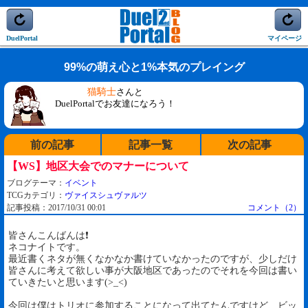
DuelPortal
マイページ
99%の萌え心と1%本気のプレイング
猫騎士
さんと
DuelPortalでお友達になろう！
前の記事
記事一覧
次の記事
【WS】地区大会でのマナーについて
ブログテーマ：
イベント
TCGカテゴリ：
ヴァイスシュヴァルツ
記事投稿：2017/10/31 00:01
コメント（2）
皆さんこんばんは❗
ネコナイトです。
最近書くネタが無くなかなか書けていなかったのですが、少しだけ
皆さんに考えて欲しい事が大阪地区であったのでそれを今回は書い
ていきたいと思います(>_<)
今回は僕はトリオに参加することになって出てたんですけど、ビッ