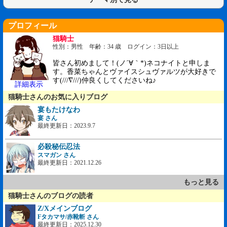
プロフィール
猫騎士
性別：男性 年齢：34 歳 ログイン：3日以上
皆さん初めまして！(ノ´∀｀*)ネコナイトと申しま
す。香菜ちゃんとヴァイスシュヴァルツが大好きで
す(///∇///)仲良くしてくださいね♪
詳細表示
猫騎士さんのお気に入りブログ
宴もたけなわ
宴 さん
最終更新日：2023.9.7
必殺秘伝忍法
スマガン さん
最終更新日：2021.12.26
もっと見る
猫騎士さんのブログの読者
Z/Xメインブログ
Fタカマサ/赤靴斬 さん
最終更新日：2025.12.30