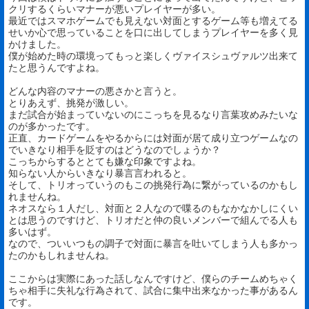
クリするくらいマナーが悪いプレイヤーが多い。
最近ではスマホゲームでも見えない対面とするゲーム等も増えてる
せいか心で思っていることを口に出してしまうプレイヤーを多く見
かけました。
僕が始めた時の環境ってもっと楽しくヴァイスシュヴァルツ出来て
たと思うんですよね。
どんな内容のマナーの悪さかと言うと。
とりあえず、挑発が激しい。
まだ試合が始まっていないのにこっちを見るなり言葉攻めみたいな
のが多かったです。
正直、カードゲームをやるからには対面が居て成り立つゲームなの
でいきなり相手を貶すのはどうなのでしょうか？
こっちからするととても嫌な印象ですよね。
知らない人からいきなり暴言言われると。
そして、トリオっていうのもこの挑発行為に繋がっているのかもし
れませんね。
ネオスなら１人だし、対面と２人なので喋るのもなかなかしにくい
とは思うのですけど、トリオだと仲の良いメンバーで組んでる人も
多いはず。
なので、ついいつもの調子で対面に暴言を吐いてしまう人も多かっ
たのかもしれませんね。
ここからは実際にあった話しなんですけど、僕らのチームめちゃく
ちゃ相手に失礼な行為されて、試合に集中出来なかった事があるん
です。