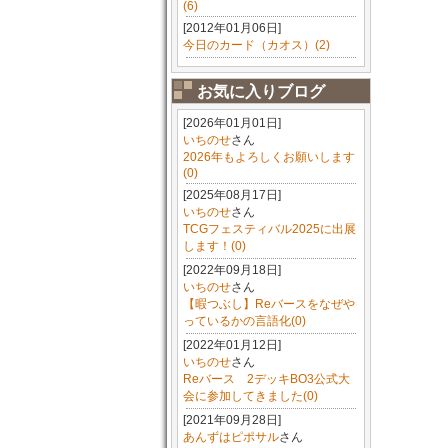
(6)
[2012年01月06日]
今日のカード（カオス）(2)
お気に入りブログ
[2026年01月01日]
いちのせ
さん
2026年もよろしくお願いします
(0)
[2025年08月17日]
いちのせ
さん
TCGフェスティバル2025に出展
します！(0)
[2022年09月18日]
いちのせ
さん
【暇つぶし】Reバースをなぜや
っているかの言語化(0)
[2022年01月12日]
いちのせ
さん
Reバース 2デッキBO3公式大
会に参加してきました(0)
[2021年09月28日]
あんずはピポサル
さん