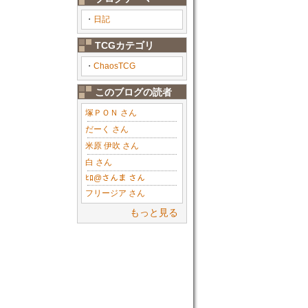
・
日記
TCGカテゴリ
・
ChaosTCG
このブログの読者
塚ＰＯＮ さん
だーく さん
米原 伊吹 さん
白 さん
ﾋﾛ@さんま さん
フリージア さん
もっと見る