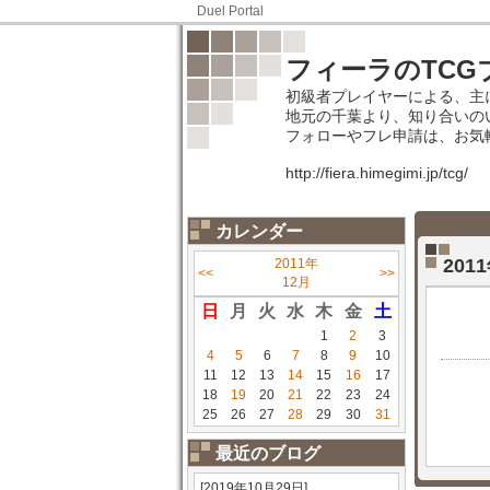
Duel Portal
フィーラのTCG
初級者プレイヤーによる、主に
地元の千葉より、知り合いの
フォローやフレ申請は、お気
http://fiera.himegimi.jp/tcg/
カレンダー
201
2011年
<<
>>
12月
日
月
火
水
木
金
土
1
2
3
4
5
6
7
8
9
10
11
12
13
14
15
16
17
18
19
20
21
22
23
24
25
26
27
28
29
30
31
最近のブログ
[2019年10月29日]