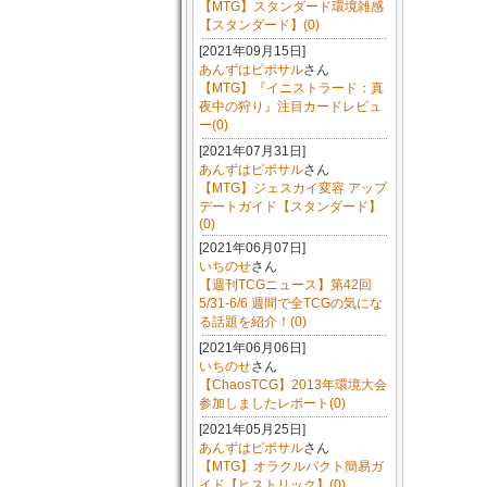
【MTG】スタンダード環境雑感
【スタンダード】(0)
[2021年09月15日]
あんずはピポサル
さん
【MTG】『イニストラード：真
夜中の狩り』注目カードレビュ
ー(0)
[2021年07月31日]
あんずはピポサル
さん
【MTG】ジェスカイ変容 アップ
デートガイド【スタンダード】
(0)
[2021年06月07日]
いちのせ
さん
【週刊TCGニュース】第42回
5/31-6/6 週間で全TCGの気にな
る話題を紹介！(0)
[2021年06月06日]
いちのせ
さん
【ChaosTCG】2013年環境大会
参加しましたレポート(0)
[2021年05月25日]
あんずはピポサル
さん
【MTG】オラクルパクト簡易ガ
イド【ヒストリック】(0)