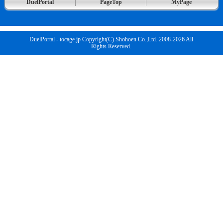
DuelPortal
PageTop
MyPage
DuelPortal - tocage.jp Copyright(C) Shohoen Co.,Ltd. 2008-2026 All
Rights Reserved.