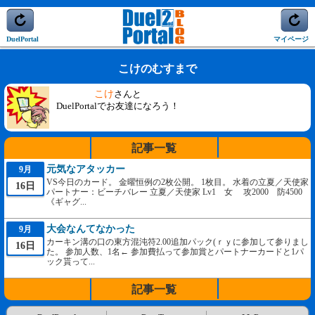
DuelPortal
マイページ
こけのむすまで
こけ
さんと
DuelPortalでお友達になろう！
記事一覧
元気なアタッカー
9月
VS今日のカード。 金曜恒例の2枚公開。 1枚目。 水着の立夏／天使家
16日
パートナー：ビーチバレー 立夏／天使家 Lv1 女 攻2000 防4500
《ギャグ...
大会なんてなかった
9月
カーキン溝の口の東方混沌符2.00追加パック(ｒｙに参加して参りまし
16日
た。 参加人数、1名← 参加費払って参加賞とパートナーカードと1パ
ック貰って...
記事一覧