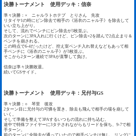
決勝トーナメント 使用デッキ：信奈
準々決勝：× ニャルラトホテプ とりさん 先攻
リタイヤ1の時にピン除去で相手の《浴衣のニャル子》を除去して
いい立ち上がり。
そして、流れでベンチにピン除去が3枚並ぶ。
次のターンに3PA入れに行くけど、ピン除去×2を踏んで2点止まり＆
ベンチを崩される。
この時点で6-4だったけど、控え室ベンチ入れ替えなどもあって相
手ベンチに《浴衣のニャル子》が3枚並ぶ。
そこから2ターン連続で3PAが直撃して負け。
信奈は準々決勝敗退。
続いてGSサイド。
決勝トーナメント 使用デッキ：兄付与GS
準々決勝：○ 琴里 後攻
2ターン目に兄付与の可憐を置き、除去も飛んで相手の場を崩して
いく。
そして準備を整えて3PAするいつもの流れに持ち込む。
途中で特殊ファイヤーに3タテされながらもリードを保ち、9-7で相
手ターン。
前のターンに全除去が通っていたので相手ベンチは無し、リングに