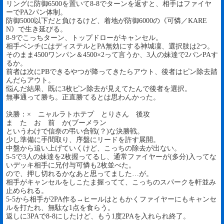
リングに防御6500を置いて8-8でターンを返すと、相手はファイヤ
ーでPA2パン体制。
防御5000以下だと負けるけど、着地が防御6000の《可憐／KARE
N》で生き延びる。
8-9でこっちターン、トップドローがキャンセル。
相手ベンチにはディステルとPA無効にする神城凜、選択肢は2つ。
そのまま4500ワンパン＆4500×2って言うか、3人の妹達で2パンPAす
るか。
前者は次にPBできるやつが降ってきたらアウト、後者はピン除去踏
んだらアウト。
悩んだ結果、既に3枚ピン除去が見えてたんで後者を選択。
無事通って勝ち。正直勝てるとは思わんかった。
決勝：× ニャルラトホテプ とりさん 後攻
ま た お 前 か(ブーメラン
というわけで信奈の弔い合戦(？)な決勝戦。
少し準備に手間取り、序盤にリードを許す展開。
中盤から追い上げていくけど、こっちの除去が出ない。
5-5で3人の妹達を2枚握ってるし、通常ファイヤーが(多分)入ってな
いデッキ相手に兄付与可憐も2枚並べた。
ので、押し切れるかなあと思ってました…が。
相手がキャンセルをしこたま握ってて、こっちのスパークを軒並み
止められる。
5-5から相手が2PA作る→ヒールはともかくファイヤーにもキャンセ
ルを打たれ、無駄な1点を食らう。
返しに3PAで8-8にしたけど、もう1度2PAを入れられ終了。