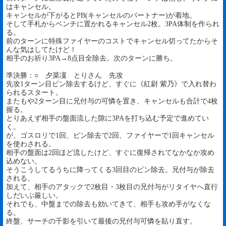
はキャンセル。
キャンセルが下がるとPB(キャンセルのパートナー)が着地。
そして手札からベンチに置かれるキャンセル2枚。3PA体制を作られ
る。
前のターンに特殊ファイヤーのコストでキャンセル切ってたからそ
んな気はしてたけど！
相手のお祈り3PA→8点目全除去。次のターンに勝ち。
準決勝：○ 夕菜凜 とりさん 先攻
先攻1ターン目ピン除去するけど、すぐに《紅尉 紫乃》で入れ替わ
られるスタート。
またもや2ターン目に兄付与の可憐を置き、キャンセルも合計で4枚
握る。
とりあえず相手の盤面流した隙に3PAを打ち込む予定で進めてい
く。
が、ゴスロリで1回、ピン除去で2回、ファイヤーで1回キャンセル
を使わされる。
相手の盤面は2回ほど流したけど、すぐに復帰されてなかなか攻め
込めない。
そうこうしてるうちに降ってくる3回目のピン除去。兄付与が除去
される。
加えて、相手のアタックで2枚目・3枚目の兄付与がリタイヤへ直行
しだいぶ厳しい。
それでも、中盤までの除去も効いてきて、相手も攻め手がなくな
る。
終盤、サーチの千影を引いて最後の兄付与可憐を貼り直す。