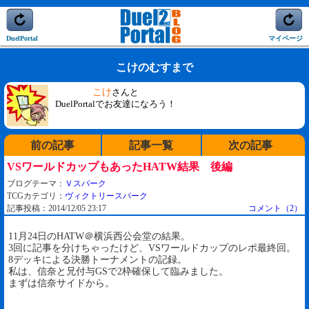
DuelPortal
マイページ
こけのむすまで
こけ
さんと
DuelPortalでお友達になろう！
前の記事
記事一覧
次の記事
VSワールドカップもあったHATW結果 後編
ブログテーマ：
Ｖスパーク
TCGカテゴリ：
ヴィクトリースパーク
記事投稿：2014/12/05 23:17
コメント（2）
11月24日のHATW＠横浜西公会堂の結果。
3回に記事を分けちゃったけど、VSワールドカップのレポ最終回。
8デッキによる決勝トーナメントの記録。
私は、信奈と兄付与GSで2枠確保して臨みました。
まずは信奈サイドから。