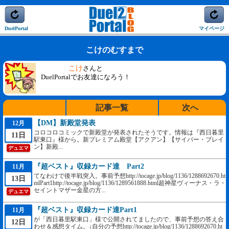
DuelPortal
マイページ
こけのむすまで
こけ
さんと
DuelPortalでお友達になろう！
記事一覧
次へ
【DM】新殿堂発表
12月
コロコロコミックで新殿堂が発表されたそうです。情報は『西日暮里
11日
駅東口』様から。新プレミアム殿堂【アクアン】【サイバー・ブレイ
ン】新殿...
デュエマ
『超ベスト』収録カード達 Part2
11月
てなわけで後半戦突入。事前予想http://tocage.jp/blog/1136/1288692670.ht
13日
mlPart1http://tocage.jp/blog/1136/1289561888.html超神星ヴィーナス・ラ・
セイントマザー金星の方...
デュエマ
『超ベスト』収録カード達Part1
11月
が「西日暮里駅東口」様で公開されてましたので、事前予想の答え合
12日
わせ＆感想タイム。↓自分の予想http://tocage.jp/blog/1136/1288692670.ht