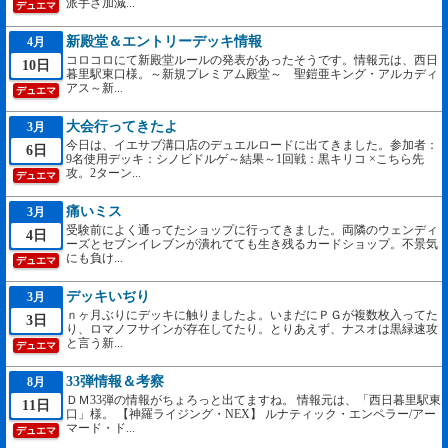
派手さ加減...
デュエマ
新殿堂＆エントリーデッキ情報
4月
コロコロにて新殿堂ルールの発表があったそうです。情報元は、西日
10日
暮里駅東口様。～新規プレミアム殿堂～ 聖鎧亜キング・アルカディ
アス～新...
デュエマ
大会行ってきたよ
3月
今日は、イエサブ溝口店のデュエルロードに出てきました。参加者：
6日
9名使用デッキ：シノビドルゲ～結果～1回戦：黒キリコ ×こちら先
攻。2ターン...
デュエマ
痛いミス
3月
受験前によく通ってたショップに行ってきました。両隣のウェンディ
4日
ーズとセブンイレブンが潰れてても生き残るカードショップ。不景気
にも負け...
デュエマ
デッキいぢり
3月
ｎヶ月ぶりにデッキに触りましたよ。いまだにＰＧが複数枚入ってた
3日
り、ロマノフサインが存在してたり。とりあえず、ナスオは黒緑速攻
と言う新...
デュエマ
33弾情報＆考察
8月
ＤＭ33弾の情報がちょろっと出てますね。 情報元は、「西日暮里駅東
11日
口」様。 【神羅ライジング・NEX】 ルナティック・エンペラー/アー
マード・ド...
デュエマ