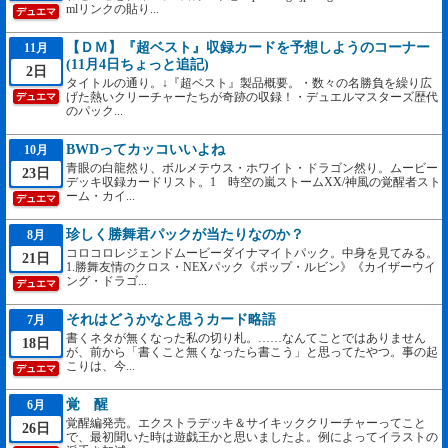
mlリンクの貼り...
デュエマ
【ＤＭ】『超ベスト』収録カードを予想しようのコーナー
11月
(11月4日ちょっと追記)
2日
タイトルの通り。↓『超ベスト』製品概要。・数々の名勝負を繰り広
げた熱いクリーチャーたちが奇跡の収録！・デュエルマスターズ歴代
デュエマ
のパック...
BWDってカッコいいよね
10月
青眼の白龍然り、ボルメテウス・ホワイト・ドラゴン然り。ムービー
23日
デッキ収録カードリスト。1 時空の嵐ストームXX/神風の覚醒者スト
ーム・カイ...
デュエマ
珍しく勝舞君パックが当たりなのか？
8月
コロコロレジェンドムービーダイナマイトパック。中身を見てみる。
21日
1.勝舞友情のクロス・NEXパック《ポップ・ルビン》《カイザーウイ
ング・ドラゴ...
デュエマ
それはどうかなと思うカード略語
7月
書くネタが無くなった私の切り札。……なんてことではありません
18日
が、前から「書くこと無くなったら書こう」と思ってたやつ。事の起
こりは、今...
デュエマ
覚 醒
6月
覚醒編発売。エクストラデッキ＆サイキッククリーチャーってこと
26日
で、最初聞いた時は遊戯王かと思いましたよ。例によってイラストの