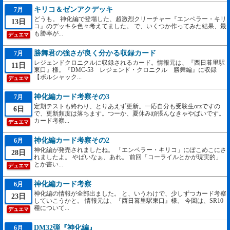
キリコ＆ゼンアクデッキ
7月
どうも。 神化編で登場した、超激烈クリーチャー『エンペラー・キリ
13日
コ』のデッキを色々考えてました。 で、いくつか作ってみた結果、最
も勝率が...
デュエマ
勝舞君の強さが良く分かる収録カード
7月
レジェンドクロニクルに収録されるカード。情報元は、『西日暮里駅
11日
東口』様。『DMC-53 レジェンド・クロニクル 勝舞編』に収録
【ボルシャック...
デュエマ
神化編カード考察その3
7月
定期テストも終わり、とりあえず更新。一応自分も受験生orzですの
6日
で、更新頻度は落ちます。つーか、夏休み頑張んなきゃやばいです。
カード考察...
デュエマ
神化編カード考察その2
6月
神化編が発売されましたね。 「エンペラー・キリコ」にぼこめこにさ
28日
れましたよ。 やばいなぁ、あれ。 前回「コーライルとかが現実的」
とか書い...
デュエマ
神化編カード考察
6月
神化編の情報が全部出ました。 と、いうわけで、少しずつカード考察
23日
していこうかと。 情報元は、『西日暮里駅東口』様。 今回は、SR10
種について...
デュエマ
DM32弾『神化編』
6月