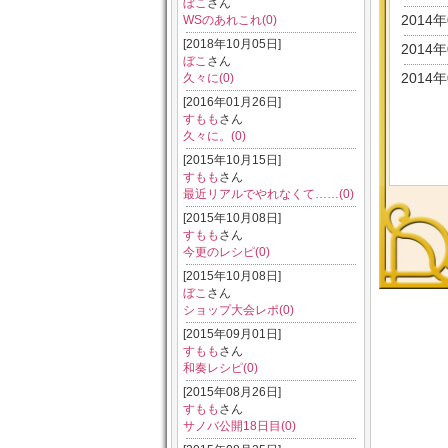
ぼこ
さん
2014
WSのあれこれ(0)
[2018年10月05日]
2014
ぼこ
さん
2014
久々に(0)
[2016年01月26日]
すもも
さん
久々に。(0)
[2015年10月15日]
すもも
さん
最近リアルでやれなくて……(0)
[2015年10月08日]
すもも
さん
今更のレシピ(0)
[2015年10月08日]
ぼこ
さん
ショップ大会レポ(0)
[2015年09月01日]
すもも
さん
和奏レシピ(0)
[2015年08月26日]
すもも
さん
サノバ公開18日目(0)