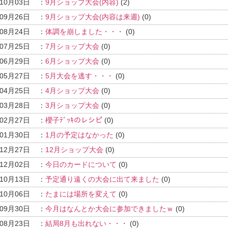
年10月03日
：
9月ショップ大会(内容)
(2)
年09月26日
：
9月ショップ大会(内容は来週)
(0)
年08月24日
：
体調を崩しました・・・
(0)
年07月25日
：
7月ショップ大会
(0)
年06月29日
：
6月ショップ大会
(0)
年05月27日
：
5月大会を逃す・・・
(0)
年04月25日
：
4月ショップ大会
(0)
年03月28日
：
3月ショップ大会
(0)
年02月27日
：
櫻子ﾃﾞｯｷのレシピ
(0)
年01月30日
：
1月の予定はなかった
(0)
年12月27日
：
12月ショップ大会
(0)
年12月02日
：
今日のカードについて
(0)
年10月13日
：
予定通り遠くの大会に出て来ました
(0)
年10月06日
：
たまには場所を変えて
(0)
年09月30日
：
今月はなんとか大会に参加できましたｗ
(0)
年08月23日
：
結局8月も出れない・・・
(0)