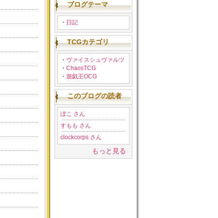
ブログテーマ
・
日記
TCGカテゴリ
・
ヴァイスシュヴァルツ
・
ChaosTCG
・
遊戯王OCG
このブログの読者
ぼこ さん
すもも さん
clockcorps さん
もっと見る