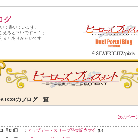
ログ
について書いています。
らえると幸いです＾＾；
えるとありがたいです
aosTCGのブログ一覧
次のページ
年08月08日
：
アップデートスリーブ発売記念大会
(0)