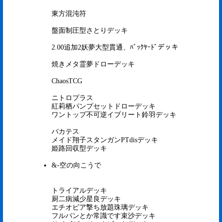
東方混沌符
盤面制圧型さとりデッキ
2.00追加2妖夢大型貫通、ﾊﾞｯｸﾔｰﾄﾞデッキ
焼きメタ霊夢ドローデッキ
ChaosTCG
ニトロプラス
紅莉栖パンプセットドローデッキ
ワントップ不可逆イブリート鈴羽デッキ
バカテス
メイド翔子スタンガンPTdisデッキ
姫路回収型デッキ
&-空の向こうで
トライアルデッキ
厨二病減少星良デッキ
エチオピア撃ち放題珠璃デッキ
フルパンとか常識です束沙デッキ