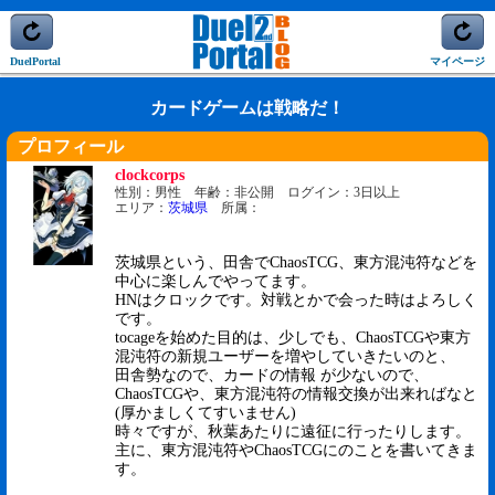
DuelPortal
マイページ
カードゲームは戦略だ！
プロフィール
clockcorps
性別：男性 年齢：非公開 ログイン：3日以上
エリア：
茨城県
所属：
茨城県という、田舎でChaosTCG、東方混沌符などを
中心に楽しんでやってます。
HNはクロックです。対戦とかで会った時はよろしく
です。
tocageを始めた目的は、少しでも、ChaosTCGや東方
混沌符の新規ユーザーを増やしていきたいのと、
田舎勢なので、カードの情報 が少ないので、
ChaosTCGや、東方混沌符の情報交換が出来ればなと
(厚かましくてすいません)
時々ですが、秋葉あたりに遠征に行ったりします。
主に、東方混沌符やChaosTCGにのことを書いてきま
す。