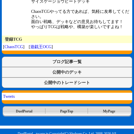
サイズゲージョウビートデッキ
ChaosTCGやってる方であれば、気軽に友希してくだ
さい。
面白い戦略、デッキなどの意見お待ちしてます！
やっぱりTCGは戦略や、構築が楽しいですよね！
登録TCG
[
ChaosTCG
] [
遊戯王OCG
]
ブログ記事一覧
公開中のデッキ
公開中のトレードシート
Tweets
DuelPortal
PageTop
MyPage
DuelPortal - tocage.jp Copyright(C) Shohoen Co.,Ltd. 2008-2026 All