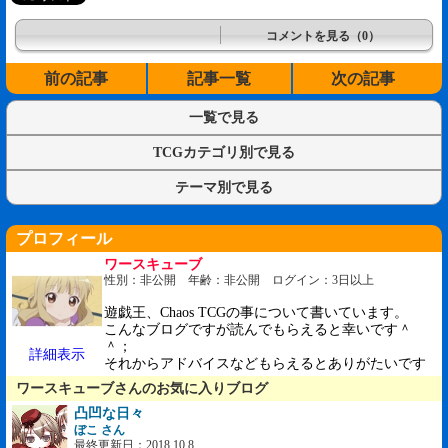
コメントを見る（0）
前の記事
記事一覧
次の記事
一覧で見る
TCGカテゴリ別で見る
テーマ別で見る
プロフィール
ワースキューブ
性別：非公開 年齢：非公開 ログイン：3日以上
遊戯王、Chaos TCGの事について書いています。
こんなブログですが読んでもらえると幸いです＾
＾；
詳細表示
それからアドバイスなどもらえるとありがたいです
ワースキューブさんのお気に入りブログ
凸凹な日々
ぼこ さん
最終更新日：2018.10.8