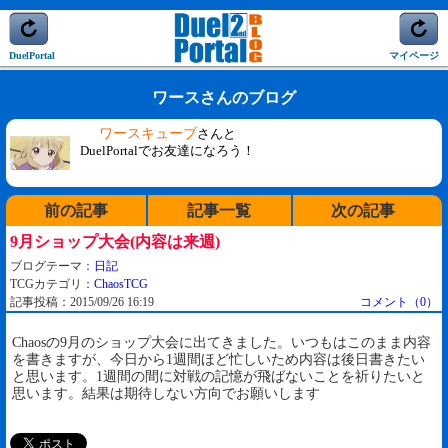
DuelPortal
マイページ
ワースさんのブログ
ワースキューブ
さんと
DuelPortalでお友達になろう！
前の記事
記事一覧
次の記事
9月ショップ大会(内容は来週)
ブログテーマ：
日記
TCGカテゴリ：
ChaosTCG
記事投稿：2015/09/26 16:19
コメント（0）
Chaosの9月のショップ大会に出てきました。いつもはこのまま内容
を書きますが、今日から1週間ほど忙しいため内容は後日書きたい
と思います。1週間の間に対戦の記憶が飛ばないことを祈りたいと
思います。結果は期待しない方向でお願いします