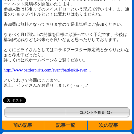
ーイベント斑鳩杯を開催いたします。
参加人数は16名までのスイスドローという形式で行います。ま、通
常のショップバトルととくに変わりはありませんね。
参加費は無料となっておりますので是非気軽にご参加ください。
なるべく月1回以上の開催を目標に頑張っていく予定です、今後は
構築限定戦なども出来たら良いなぁと思ったりしております。
とくにピライさんとしてはコラボブースター限定戦とかやりたいな
ぁと考え中だったり。
詳しくは公式ホームページをご覧ください。
http://www.battlespirits.com/event/battleskii-even...
というわけで今回はここまで。
以上、ピライさんがお送りしました(・ω・)ノ
コメントを見る（2）
前の記事
記事一覧
次の記事