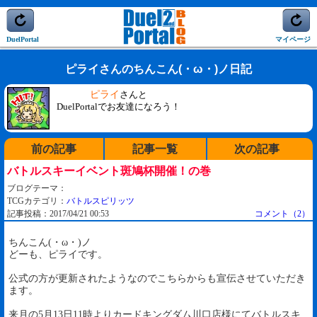
DuelPortal
マイページ
ピライさんのちんこん(・ω・)ノ日記
ピライ
さんと
DuelPortalでお友達になろう！
前の記事
記事一覧
次の記事
バトルスキーイベント斑鳩杯開催！の巻
ブログテーマ：
TCGカテゴリ：
バトルスピリッツ
記事投稿：2017/04/21 00:53
コメント（2）
ちんこん(・ω・)ノ
どーも、ピライです。
公式の方が更新されたようなのでこちらからも宣伝させていただき
ます。
来月の5月13日11時よりカードキングダム川口店様にてバトルスキ