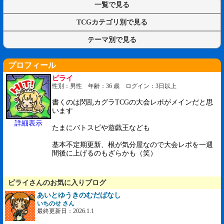
一覧で見る
TCGカテゴリ別で見る
テーマ別で見る
プロフィール
ピライ
性別：男性 年齢：36 歳 ログイン：3日以上
書くのは閃乱カグラTCGの大会レポがメインだと思
います
詳細表示
たまにバトスピや遊戯王なども
基本不定期更新、根が気分屋なので大会レポを一週
間後に上げるのもざらかも（笑）
ピライさんのお気に入りブログ
あいとゆうきのむだばなし
いちのせ さん
最終更新日：2026.1.1