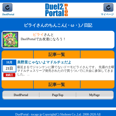
DuelPortal
マイページ
ピライさんのちんこん(・ω・)ノ日記
ピライ
さんと
DuelPortalでお友達になろう！
記事一覧
美野里じゃないよマドルチェだよ
10月
最近まるでジャンケンに勝てないドーモピライさんです。 先週の土曜
21日
マドルチェスリーブ発売されたので買うついでに大会に参加してきま
した。 ...
遊戯王
記事一覧
DuelPortal
PageTop
MyPage
DuelPortal - tocage.jp Copyright(C) Shohoen Co.,Ltd. 2008-2026 All