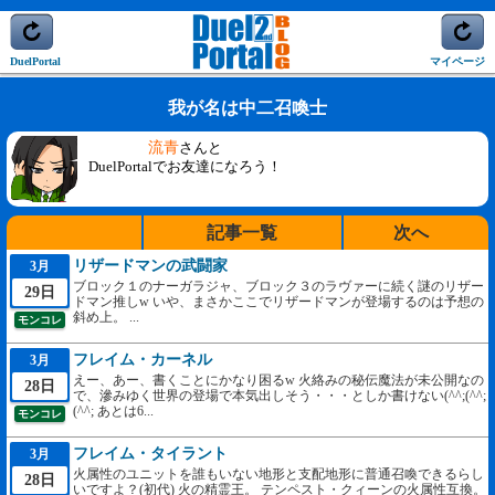
DuelPortal
マイページ
我が名は中二召喚士
流青
さんと
DuelPortalでお友達になろう！
記事一覧
次へ
リザードマンの武闘家
3月
ブロック１のナーガラジャ、ブロック３のラヴァーに続く謎のリザー
29日
ドマン推しw いや、まさかここでリザードマンが登場するのは予想の
斜め上。 ...
モンコレ
フレイム・カーネル
3月
えー、あー、書くことにかなり困るw 火絡みの秘伝魔法が未公開なの
28日
で、滲みゆく世界の登場で本気出しそう・・・としか書けない(^^;(^^;
(^^; あとは6...
モンコレ
フレイム・タイラント
3月
火属性のユニットを誰もいない地形と支配地形に普通召喚できるらし
28日
いですよ？(初代) 火の精霊王。 テンペスト・クィーンの火属性互換。