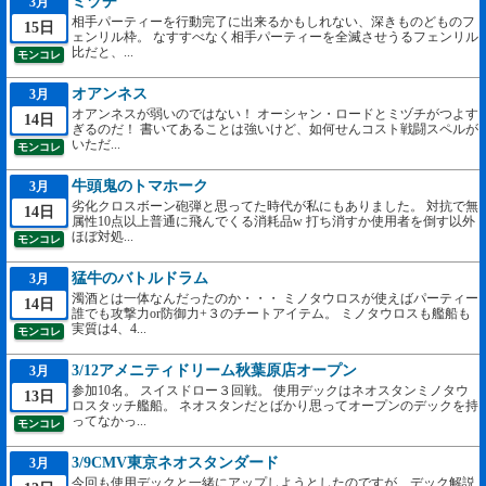
ミヅチ
3月
相手パーティーを行動完了に出来るかもしれない、深きものどものフ
15日
ェンリル枠。 なすすべなく相手パーティーを全滅させうるフェンリル
比だと、...
モンコレ
オアンネス
3月
オアンネスが弱いのではない！ オーシャン・ロードとミヅチがつよす
14日
ぎるのだ！ 書いてあることは強いけど、如何せんコスト戦闘スペルが
いただ...
モンコレ
牛頭鬼のトマホーク
3月
劣化クロスボーン砲弾と思ってた時代が私にもありました。 対抗で無
14日
属性10点以上普通に飛んでくる消耗品w 打ち消すか使用者を倒す以外
ほぼ対処...
モンコレ
猛牛のバトルドラム
3月
濁酒とは一体なんだったのか・・・ ミノタウロスが使えばパーティー
14日
誰でも攻撃力or防御力+３のチートアイテム。 ミノタウロスも艦船も
実質は4、4...
モンコレ
3/12アメニティドリーム秋葉原店オープン
3月
参加10名。 スイスドロー３回戦。 使用デックはネオスタンミノタウ
13日
ロスタッチ艦船。 ネオスタンだとばかり思ってオープンのデックを持
ってなかっ...
モンコレ
3/9CMV東京ネオスタンダード
3月
今回も使用デックと一緒にアップしようとしたのですが、デック解説