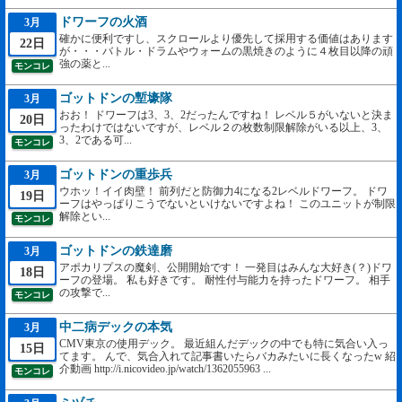
ドワーフの火酒
3月
確かに便利ですし、スクロールより優先して採用する価値はあります
22日
が・・・バトル・ドラムやウォームの黒焼きのように４枚目以降の頑
強の薬と...
モンコレ
ゴットドンの塹壕隊
3月
おお！ ドワーフは3、3、2だったんですね！ レベル５がいないと決ま
20日
ったわけではないですが、レベル２の枚数制限解除がいる以上、3、
3、2である可...
モンコレ
ゴットドンの重歩兵
3月
ウホッ！イイ肉壁！ 前列だと防御力4になる2レベルドワーフ。 ドワ
19日
ーフはやっぱりこうでないといけないですよね！ このユニットが制限
解除とい...
モンコレ
ゴットドンの鉄達磨
3月
アポカリプスの魔剣、公開開始です！ 一発目はみんな大好き(？)ドワ
18日
ーフの登場。 私も好きです。 耐性付与能力を持ったドワーフ。 相手
の攻撃で...
モンコレ
中二病デックの本気
3月
CMV東京の使用デック。 最近組んだデックの中でも特に気合い入っ
15日
てます。 んで、気合入れて記事書いたらバカみたいに長くなったw 紹
介動画 http://i.nicovideo.jp/watch/1362055963 ...
モンコレ