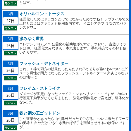
とは言...
モンコレ
オリハルコン・トータス
3月
狂霊化したのはドラゴンだけではなかったのですね！ レプタイルで火
27日
土枠と言えばファラオも採用圏内です。 イニシアチブ-３なのでバラ
ンスドワ...
モンコレ
滲みゆく世界
3月
コレナンテヨムノ？ 狂霊化の補助地形ですが、つおい。 当然リミッ
26日
トは10。 狂霊化のみなさん、本気出します。 手札補充でその枠も使
いきりやす...
モンコレ
フラッシュ・デトネイター
3月
これ、１枠で両方の効果だったんだよね(^^; そりゃ強いわw ついにダ
26日
メージ属性が閃光になったフラッシュ・デトネイターw 火炎じゃない
のは地味に...
モンコレ
フレイム・ストライク
3月
ダメージが固定になったファイア・ジャベリン・・・ですが、dualの
26日
行動完了効果がなくなりました。 強化か弱体化かで言えば、弱体化か
な(--;) た...
モンコレ
鉄と鋼の王ゴットドン
3月
手札破棄かと思ったら山札除外だったでござる。 ついに来たドワーフ
26日
の英雄！ 自分だけでも生き残れば相手を殲滅させうるのは偉いです。
が、こ...
モンコレ