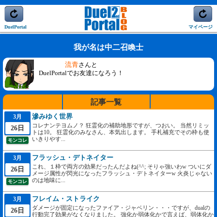
DuelPortal
マイページ
我が名は中二召喚士
流青
さんと
DuelPortalでお友達になろう！
記事一覧
滲みゆく世界
3月
コレナンテヨムノ？ 狂霊化の補助地形ですが、つおい。 当然リミッ
26日
トは10。 狂霊化のみなさん、本気出します。 手札補充でその枠も使
いきりやす...
モンコレ
フラッシュ・デトネイター
3月
これ、１枠で両方の効果だったんだよね(^^; そりゃ強いわw ついにダ
26日
メージ属性が閃光になったフラッシュ・デトネイターw 火炎じゃない
のは地味に...
モンコレ
フレイム・ストライク
3月
ダメージが固定になったファイア・ジャベリン・・・ですが、dualの
26日
行動完了効果がなくなりました。 強化か弱体化かで言えば、弱体化か