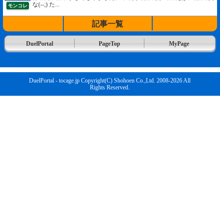
な(--;) た...
モンコレ
記事一覧
DuelPortal
PageTop
MyPage
DuelPortal - tocage.jp Copyright(C) Shohoen Co.,Ltd. 2008-2026 All
Rights Reserved.