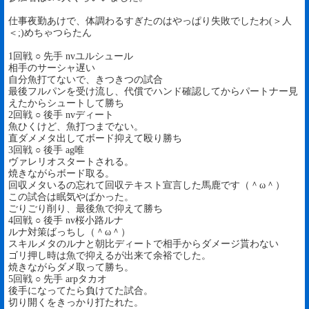
仕事夜勤あけで、体調わるすぎたのはやっぱり失敗でしたわ(＞人
＜;)めちゃつらたん
1回戦 ○ 先手 nvユルシュール
相手のサーシャ遅い
自分魚打てないで、きつきつの試合
最後フルパンを受け流し、代償でハンド確認してからパートナー見
えたからシュートして勝ち
2回戦 ○ 後手 nvディート
魚ひくけど、魚打つまでない。
直ダメメタ出してボード抑えて殴り勝ち
3回戦 ○ 後手 ag唯
ヴァレリオスタートされる。
焼きながらボード取る。
回収メタいるの忘れて回収テキスト宣言した馬鹿です（＾ω＾）
この試合は眠気やばかった。
ごりごり削り、最後魚で抑えて勝ち
4回戦 ○ 後手 nv桜小路ルナ
ルナ対策ばっちし（＾ω＾）
スキルメタのルナと朝比ディートで相手からダメージ貰わない
ゴリ押し時は魚で抑えるが出来て余裕でした。
焼きながらダメ取って勝ち。
5回戦 ○ 先手 arpタカオ
後手になってたら負けてた試合。
切り開くをきっかり打たれた。