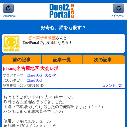
DuelPortal
マイページ
好奇心、猫をも殺す？
悠木菜子＠並盛
さんと
DuelPortalでお友達になろう！
前の記事
記事一覧
次の記事
[chaos]名古屋地区 大会レポ
ブログテーマ：
ChaosTCG - 大会ﾚﾎﾟ
TCGカテゴリ：
ChaosTCG
記事投稿：2014/06/01 07:45
コメント（2）
おはようございます(＞人＜;)キナコです
昨日は名古屋地区行ってきました。
手違いで本線受け付け逃したので俺嫁出ました（＾ω＾）
ハンネはまんま悠木菜子でしたわ
使用デッキはユルシュール
参加者は170人くらいいました。