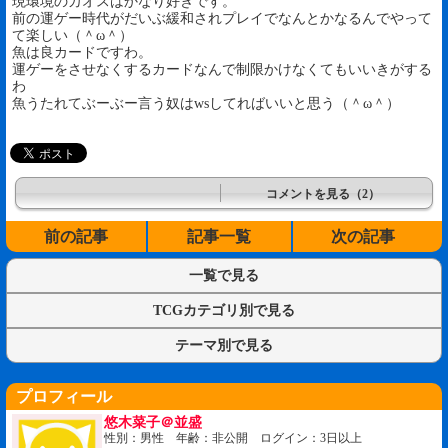
現環境のカオスはかなり好きです。
前の運ゲー時代がだいぶ緩和されプレイでなんとかなるんでやって
て楽しい（＾ω＾）
魚は良カードですわ。
運ゲーをさせなくするカードなんで制限かけなくてもいいきがする
わ
魚うたれてぶーぶー言う奴はwsしてればいいと思う（＾ω＾）
コメントを見る（2）
前の記事
記事一覧
次の記事
一覧で見る
TCGカテゴリ別で見る
テーマ別で見る
プロフィール
悠木菜子＠並盛
性別：男性 年齢：非公開 ログイン：3日以上