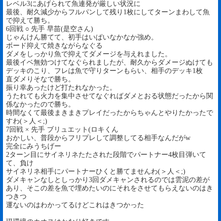
レベル3にあげられて魚連発が厳しい状況に
最後、耐久減少からフルパンして残り1枚にしてターンまわして魚
で抑えて勝ち。
6回戦 ○ 先手 早苗(是空さん)
じゃんけん勝てて、初手はいぱいなかなか強め。
ボード抑えて焼きながらなぐる
ダメをしっかり魚で抑えてダメージを与えれました。
最後イベ無効つけてなぐられましたが、耐久からダメージぬけても
デッキのこり、フレは魚で守りターンもらい、相手のデッキ1枚
直ダメりそなで勝ち。
振り幸あったけど打たれなかった。
うたれても火力を集中させてなぐればダメとおる状態だったから関
係なかったので勝ち。
時間なくて最後まきまきプレイだったからちゃんとやりたかったで
すわ(＞人＜;)
7回戦 × 先手 ブリュエット(ロキくん
おかしい、普段からフリプレして調整してる相手なんだがw
完全にみうちげー
2ターン目にサイネリネたたされた段階でパートナー4枚目弾いて
て、負け
サイネリネ相手にパートナーひくと勝てませんわ(＞人＜;)
ダメキャンなしとしっかり3回ダメキャンされるのでは雲泥の差が
あり、そこの差を魚で埋めたいのにそれをさせてもらえないのはき
つきつ
運ないのはわかってるけどこれはきつかった