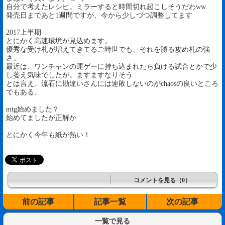
自分で考えたレシピ。ミラーすると時間切れ起こしそうだわww
発売日まであと1週間ですが、今から少しづつ調整してます
2017上半期
とにかく高速環境が見込めます。
優秀な受け札が増えてきてるご時世でも、それを勝る攻め札の強
さ。
最近は、ワンチャンの運ゲーに持ち込まれたら負ける試合とかで少
し萎え気味でしたが。ますますなりそう
とは言え、流石に勘違いさんには連敗しないのがchaosの良いところ
でもある。
mtg始めました？
始めてましたが正解か
とにかく今年も紙が熱い！
コメントを見る（0）
前の記事
記事一覧
次の記事
一覧で見る