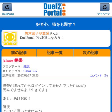
DuelPortal
マイページ
好奇心、猫をも殺す？
悠木菜子＠並盛
さんと
DuelPortalでお友達になろう！
前の記事
記事一覧
次の記事
[chaos]携帯
ブログテーマ：
雑記
TCGカテゴリ：
ChaosTCG
記事投稿：2017/02/17 08:53
コメント（0）
携帯が壊れてからログインしてませんでした(´⊙ω⊙`)
死んでませんよ！生きてます
あと、あけおめ！
近況
まほいく買います(*´ω`*)