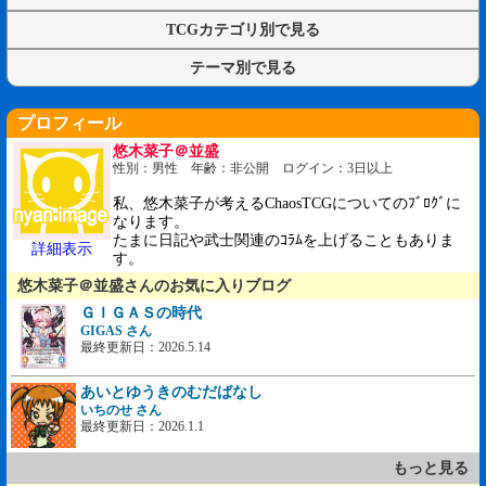
TCGカテゴリ別で見る
テーマ別で見る
プロフィール
悠木菜子＠並盛
性別：男性 年齢：非公開 ログイン：3日以上
私、悠木菜子が考えるChaosTCGについてのﾌﾞﾛｸﾞに
なります。
たまに日記や武士関連のｺﾗﾑを上げることもありま
詳細表示
す。
悠木菜子＠並盛さんのお気に入りブログ
ＧＩＧＡＳの時代
GIGAS さん
最終更新日：2026.5.14
あいとゆうきのむだばなし
いちのせ さん
最終更新日：2026.1.1
もっと見る