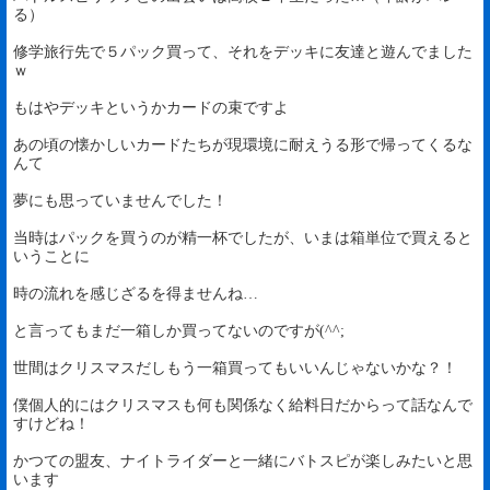
る）
修学旅行先で５パック買って、それをデッキに友達と遊んでました
ｗ
もはやデッキというかカードの束ですよ
あの頃の懐かしいカードたちが現環境に耐えうる形で帰ってくるな
んて
夢にも思っていませんでした！
当時はパックを買うのが精一杯でしたが、いまは箱単位で買えると
いうことに
時の流れを感じざるを得ませんね…
と言ってもまだ一箱しか買ってないのですが(^^;
世間はクリスマスだしもう一箱買ってもいいんじゃないかな？！
僕個人的にはクリスマスも何も関係なく給料日だからって話なんで
すけどね！
かつての盟友、ナイトライダーと一緒にバトスピが楽しみたいと思
います