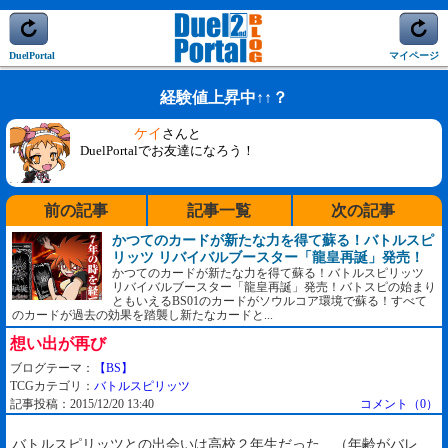
DuelPortal
マイページ
経験値上昇中↑↑？
ケイ
さんと
DuelPortalでお友達になろう！
前の記事
記事一覧
次の記事
かつてのカードが新たな力を得て蘇る！バトルスピ
リッツ リバイバルブースター「龍皇再誕」発売！
かつてのカードが新たな力を得て蘇る！バトルスピリッツ
リバイバルブースター「龍皇再誕」発売！バトスピの始まり
ともいえるBS01のカードがソウルコア環境で蘇る！すべて
のカードが過去の効果を踏襲し新たなカードと...
想い出が再び
ブログテーマ：
【BS】
TCGカテゴリ：
バトルスピリッツ
記事投稿：2015/12/20 13:40
コメント（0）
バトルスピリッツとの出会いは高校２年生だった…（年齢がバレ