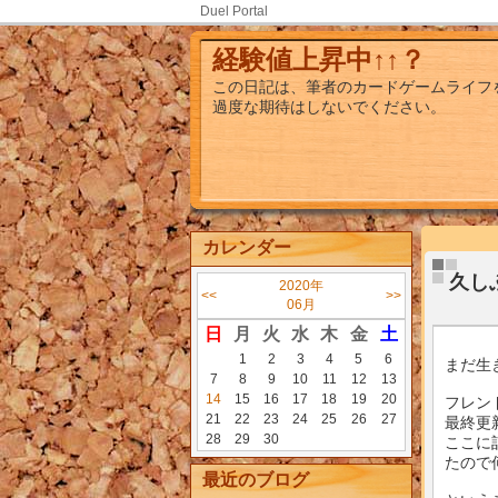
Duel Portal
経験値上昇中↑↑？
この日記は、筆者のカードゲームライフ
過度な期待はしないでください。
カレンダー
久し
2020年
<<
>>
06月
日
月
火
水
木
金
土
1
2
3
4
5
6
まだ生
7
8
9
10
11
12
13
14
15
16
17
18
19
20
フレン
21
22
23
24
25
26
27
最終更
28
29
30
ここに
たので
最近のブログ