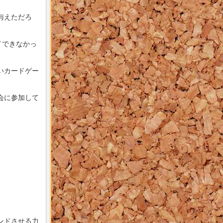
与えただろ
イできなかっ
いカードゲー
会に参加して
。
。
ンドさせる力