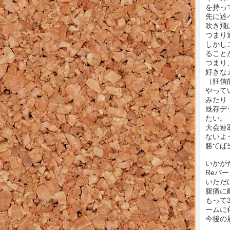
を持っ
先に述
吹き飛
つまり
しかし
ること
つまり
好きな
（狂信
やって
みたり
既存デ
たい。
大会連
ないよ
勝てば
いかが
Reバ
いただ
腹痛に
もって
ームに
今後の