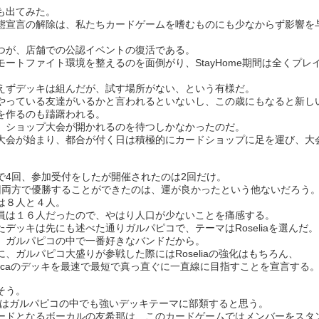
も出てみた。
態宣言の解除は、私たちカードゲームを嗜むものにも少なからず影響を
つが、店舗での公認イベントの復活である。
モートファイト環境を整えるのを面倒がり、StayHome期間は全くプレ
えずデッキは組んだが、試す場所がない、という有様だ。
やっている友達がいるかと言われるといないし、この歳にもなると新し
を作るのも躊躇われる。
、ショップ大会が開かれるのを待つしかなかったのだ。
大会が始まり、都合が付く日は積極的にカードショップに足を運び、大
で4回、参加受付をしたが開催されたのは2回だけ。
回両方で優勝することができたのは、運が良かったという他ないだろう
は８人と４人。
員は１６人だったので、やはり人口が少ないことを痛感する。
たデッキは先にも述べた通りガルパピコで、テーマはRoseliaを選んだ。
、ガルパピコの中で一番好きなバンドだから。
に、ガルパピコ大盛りが参戦した際にはRoseliaの強化はもちろん、
fonicaのデッキを最速で最短で真っ直ぐに一直線に目指すことを宣言する
そう。
eliaはガルパピコの中でも強いデッキテーマに部類すると思う。
ードとなるボーカルの友希那は、このカードゲームではメンバーをスタ