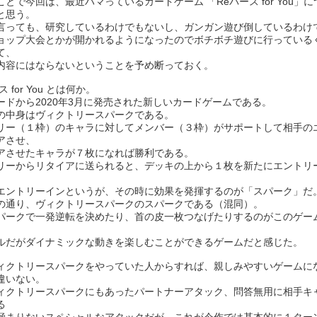
ことで今回は、最近ハマっているカードゲーム 「Reバース for You」
と思う。
言っても、研究しているわけでもないし、ガンガン遊び倒しているわけ
ョップ大会とかが開かれるようになったのでボチボチ遊びに行っている
て、
内容にはならないということを予め断っておく。
ス for You とは何か。
ードから2020年3月に発売された新しいカードゲームである。
の中身はヴィクトリースパークである。
リー（１枠）のキャラに対してメンバー（３枠）がサポートして相手の
アさせ、
アさせたキャラが７枚になれば勝利である。
リーからリタイアに送られると、デッキの上から１枚を新たにエントリ
エントリーインというが、その時に効果を発揮するのが「スパーク」だ
の通り、ヴィクトリースパークのスパークである（混同）。
パークで一発逆転を決めたり、首の皮一枚つなげたりするのがこのゲー
ルだがダイナミックな動きを楽しむことができるゲームだと感じた。
ィクトリースパークをやっていた人からすれば、親しみやすいゲームに
違いない。
ィクトリースパークにもあったパートナーアタック、問答無用に相手キ
る