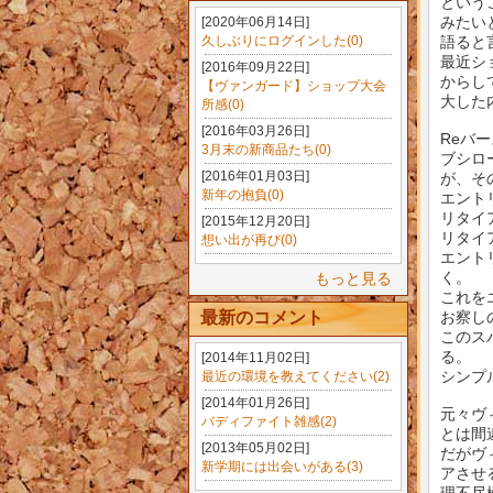
という
みたい
[2020年06月14日]
久しぶりにログインした(0)
語ると
最近シ
[2016年09月22日]
からし
【ヴァンガード】ショップ大会
大した
所感(0)
[2016年03月26日]
Reバー
3月末の新商品たち(0)
ブシロ
[2016年01月03日]
が、そ
新年の抱負(0)
エント
リタイ
[2015年12月20日]
リタイ
想い出が再び(0)
エント
く。
もっと見る
これを
最新のコメント
お察し
このス
る。
[2014年11月02日]
シンプ
最近の環境を教えてください(2)
[2014年01月26日]
元々ヴ
バディファイト雑感(2)
とは間
[2013年05月02日]
だがヴ
新学期には出会いがある(3)
アさせ