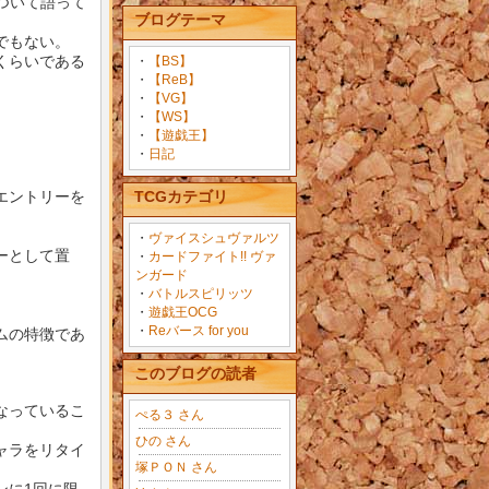
について語って
ブログテーマ
でもない。
くらいである
・
【BS】
・
【ReB】
・
【VG】
・
【WS】
・
【遊戯王】
・
日記
エントリーを
TCGカテゴリ
・
ヴァイスシュヴァルツ
ーとして置
・
カードファイト!! ヴァ
ンガード
。
・
バトルスピリッツ
・
遊戯王OCG
・
Reバース for you
ムの特徴であ
このブログの読者
なっているこ
ぺる３ さん
ひの さん
ャラをリタイ
塚ＰＯＮ さん