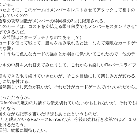
ている。
べたように、このゲームはメンバーをレストさせてアタックして相手の
ばしていくので
通常の攻撃回数がメンバーの枠同様の3回に限定される。
このカードは、コストを支払える限り何度でもメンバーをスタンドさせ
ができるのだ。
、友希那はスタープラチナなのである（？）
カードを使って戦って、勝ちを掴み取れるとは、なんて素敵なカードゲー
的な愛）
いくうちに色んなカードの強さとか弱さに気づいてこれたので、他のデ
ッキの中身を入れ替えてみたりして、これからも楽しいReバースライフ
覇もできる限り続けていきたいが、そこを目標にして楽しみ方が変わる
うに気を付ける。
当然楽しいし気分が良いが、それだけがカードゲームではないのだから
だっただろうか。
ースforYouの魅力の片鱗すら伝え切れていないかもしれないが、それで
けたなら
耐えながら記事を書いた甲斐もあったというものだ。
3年と睨んでいるReバースforYouだが、今後の売れ行き次第では5年１
化けるだろう。
展開、続報に期待したい。