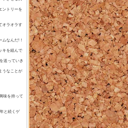
エントリーを
てオラオラす
ムなんだ!！
ッキを組んで
を送っていき
ようなことが
。
も興味を持って
０年と続くゲ