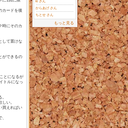
ンに1回に限
ki さん
からあげ さん
のカードを後
ちとせ さん
もっと見る
ク時にそのカ
として置けな
とができるの
ことになるが
タイトルになっ
る。
欲しい。
い買えればい
で、