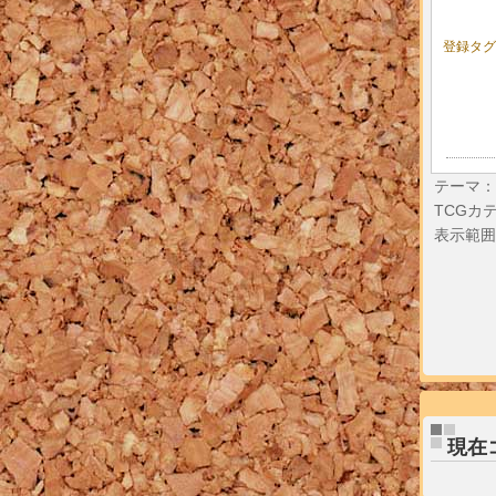
登録タグ
テーマ：
TCGカ
表示範囲
現在