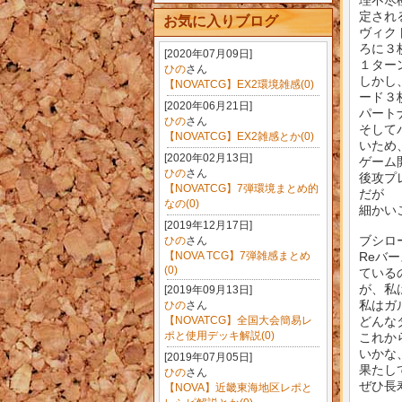
理不尽
定され
お気に入りブログ
ヴィク
ろに３
[2020年07月09日]
１ター
ひの
さん
しかし
【NOVATCG】EX2環境雑感(0)
ード３
[2020年06月21日]
パート
ひの
さん
そして
【NOVATCG】EX2雑感とか(0)
いため
[2020年02月13日]
ゲーム
ひの
さん
後攻プ
【NOVATCG】7弾環境まとめ的
だが
なの(0)
細かい
[2019年12月17日]
ブシロ
ひの
さん
【NOVA TCG】7弾雑感まとめ
Reバ
(0)
ている
が、私
[2019年09月13日]
私はガ
ひの
さん
【NOVATCG】全国大会簡易レ
どんな
ポと使用デッキ解説(0)
これか
いかな
[2019年07月05日]
果たし
ひの
さん
ぜひ長
【NOVA】近畿東海地区レポと