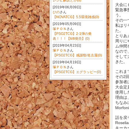
レシピ解説とか(0)
大会に
[2019年06月09日]
緊急事
ひの
さん
う。
【NOVATCG】5.5環境雑感(0)
その一
[2019年05月09日]
私はリ
塚ＰＯＮ
さん
た。
【PSO2TCG】2-1弾の発
とりあ
表！！！【6/8発売】(0)
周りに
[2019年04月23日]
ム仲間
塚ＰＯＮ
さん
なので
【PSO2TCG】感謝祭/名古屋(0)
そして
きた。
[2019年04月19日]
塚ＰＯＮ
さん
これま
【PSO2TCG】エグラッピー(0)
その2
参加者
大会定
使用し
理由は
ちなみ
Mor
話を戻
Ros
キーカ