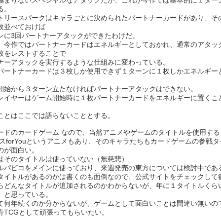
極まりないスペシャルなアタックだが、これが今作では基本的に１ター
る。
トリースパークはキャラごとに決められたパートナーカードがあり、そ
枚並べておけば
ンに3回パートナーアタックができたわけだ。
、今作ではパートナーカードはエネルギーとしておかれ、通常のアタッ
枚をレストすることで
ナーアタックを実行するような仕組みに変わっている。
パートナーカードは３枚しか使用できず１ターンに１枚しかエネルギー
、
開始から３ターン立たなければパートナーアタックはできない。
レイヤーはゲーム開始時に１枚パートナーカードをエネルギーに置くこ
ことはここでは語らないこととする。
ードのカードゲーム なので、当然アニメやゲームのタイトルを使用する
ースforYouというアニメもあり、そのキャラたちもカードゲームの参戦
のが面白い。
はそのタイトルは使っていない（無慈悲）
ルパピコをメインに使っており、来週発売の東方については検討中であ
タイトルがあるのかは書くのも面倒なので、公式サイトをチェックして
らどんなタイトルが追加されるのかわからないが、年に１タイトルくら
、と思っている。
て何年続くのか分からないが、ゲームとして面白いことは間違い無いの
寿TCGとして頑張ってもらいたい。