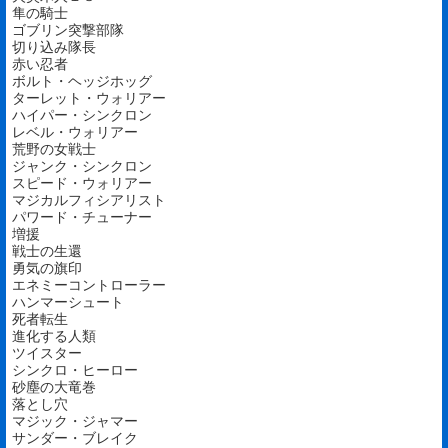
隼の騎士
ゴブリン突撃部隊
切り込み隊長
赤い忍者
ボルト・ヘッジホッグ
ターレット・ウォリアー
ハイパー・シンクロン
レベル・ウォリアー
荒野の女戦士
ジャンク・シンクロン
スピード・ウォリアー
マジカルフィシアリスト
パワード・チューナー
増援
戦士の生還
勇気の旗印
エネミーコントローラー
ハンマーシュート
死者転生
進化する人類
ツイスター
シンクロ・ヒーロー
砂塵の大竜巻
落とし穴
マジック・ジャマー
サンダー・ブレイク