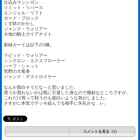
仕込みマシンガン
リミット・リバース
エンジェル・リフト
ガード・ブロック
くず鉄のかかし
ジャンク・ウォリアー
大地の騎士ガイアナイト
新録カードは以下の5種。
ラピッド・ウォリアー
シンクロン・エクスプローラー
ハーフ・シャット
荒野の大竜巻
ジャンク・デストロイヤー
なんか面白そうだな～と思いました。
買うか買わないかは既に引退した身なので微妙なところですが、
これだけ買って戦うのも面白いような気がしました。
さすがに本気でデッキ組んでる相手に失礼かな…(--;
コメントを見る（3）