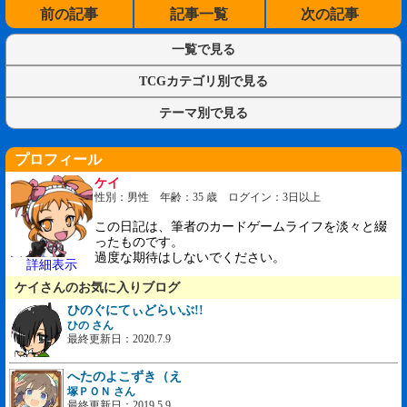
前の記事
記事一覧
次の記事
一覧で見る
TCGカテゴリ別で見る
テーマ別で見る
プロフィール
ケイ
性別：男性 年齢：35 歳 ログイン：3日以上
この日記は、筆者のカードゲームライフを淡々と綴
ったものです。
過度な期待はしないでください。
詳細表示
ケイさんのお気に入りブログ
ひのぐにてぃどらいぶ!!
ひの さん
最終更新日：2020.7.9
へたのよこずき（え
塚ＰＯＮ さん
最終更新日：2019.5.9