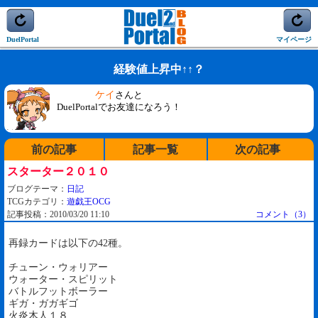
DuelPortal
マイページ
経験値上昇中↑↑？
ケイ
さんと
DuelPortalでお友達になろう！
前の記事
記事一覧
次の記事
スターター２０１０
ブログテーマ：
日記
TCGカテゴリ：
遊戯王OCG
記事投稿：2010/03/20 11:10
コメント（3）
再録カードは以下の42種。
チューン・ウォリアー
ウォーター・スピリット
バトルフットボーラー
ギガ・ガガギゴ
火炎木人１８