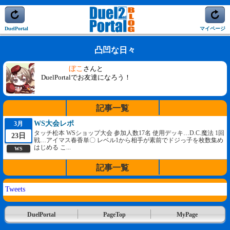
DuelPortal
マイページ
凸凹な日々
ぼこ
さんと
DuelPortalでお友達になろう！
記事一覧
WS大会レポ
3月
タッチ松本 WSショップ大会 参加人数17名 使用デッキ…D.C.魔法 1回
23日
戦…アイマス春香単〇 レベル1から相手が素前でドジっ子を枚数集め
はじめる こ...
WS
記事一覧
Tweets
DuelPortal
PageTop
MyPage