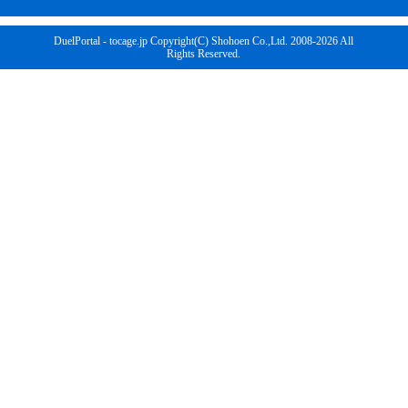
DuelPortal - tocage.jp Copyright(C) Shohoen Co.,Ltd. 2008-2026 All
Rights Reserved.