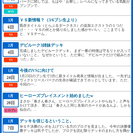
パークに関しては、もはや「お察し」レベルになってきている気配が
プンプンで...
VS
WIX
ＶＳ新情報？（3/6ブシ生より）
3月
既存タイトル（とらぶるダークネス）の追加エクストラの１つだ
6日
け・・・ ＶＳの何とか捻り出しました感がヤバい。 ここまでくる
と、ＶＳチーム...
VS
デビルーク3姉妹デッキ
2月
完成しましたデビルークデッキ。 まず一番の特徴は守るリトが入って
4日
いないこと。 なぜかというと、ただ単に「デビルークだけで組みたか
った」か...
VS
今後のVSに向けて
1月
1月23日のブシ生で3月に新タイトル発表と情報が出ました。 一先ずは
24日
ヴィクトリースパークの生存が確認できてホッとしています。 ただ、
今回の一...
VS
ヒーローズプレイスメント始めましたw
1月
まさか「春さん春さん、ヒーローズプレイスメントやらね？」と声を
20日
かけて頂き、 更には「春さんと同じ名前のカードがあるんよ。しかも
仙台の。...
ヒロプレ
デッキを信じるということ。
1月
ＷＧＰ決勝のレポを上げている方のブログを見ました。 今年の決勝優
7日
勝デッキは民子でしたが、ブログを読む限りデッキのまわし方を隅か