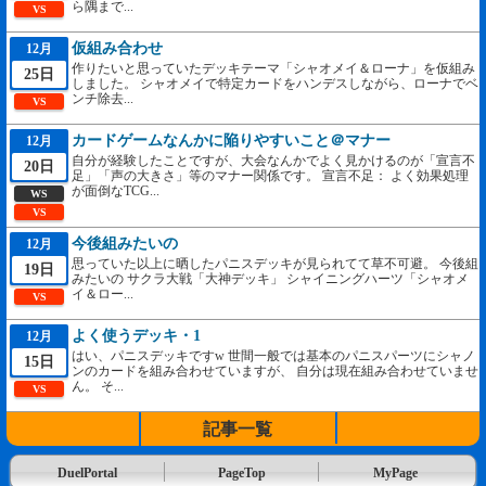
ら隅まで...
VS
仮組み合わせ
12月
作りたいと思っていたデッキテーマ「シャオメイ＆ローナ」を仮組み
25日
しました。 シャオメイで特定カードをハンデスしながら、ローナでベ
ンチ除去...
VS
カードゲームなんかに陥りやすいこと＠マナー
12月
自分が経験したことですが、大会なんかでよく見かけるのが「宣言不
20日
足」「声の大きさ」等のマナー関係です。 宣言不足： よく効果処理
が面倒なTCG...
WS
VS
今後組みたいの
12月
思っていた以上に晒したパニスデッキが見られてて草不可避。 今後組
19日
みたいの サクラ大戦「大神デッキ」 シャイニングハーツ「シャオメ
イ＆ロー...
VS
よく使うデッキ・1
12月
はい、パニスデッキですw 世間一般では基本のパニスパーツにシャノ
15日
ンのカードを組み合わせていますが、 自分は現在組み合わせていませ
ん。 そ...
VS
記事一覧
DuelPortal
PageTop
MyPage