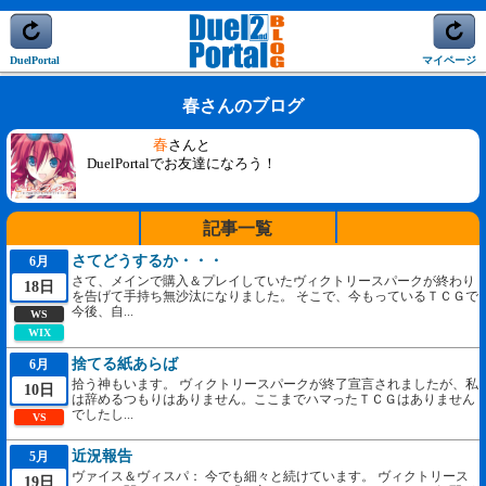
DuelPortal
マイページ
春さんのブログ
春
さんと
DuelPortalでお友達になろう！
記事一覧
さてどうするか・・・
6月
さて、メインで購入＆プレイしていたヴィクトリースパークが終わり
18日
を告げて手持ち無沙汰になりました。 そこで、今もっているＴＣＧで
今後、自...
WS
WIX
捨てる紙あらば
6月
拾う神もいます。 ヴィクトリースパークが終了宣言されましたが、私
10日
は辞めるつもりはありません。ここまでハマったＴＣＧはありません
でしたし...
VS
近況報告
5月
ヴァイス＆ヴィスパ： 今でも細々と続けています。 ヴィクトリース
19日