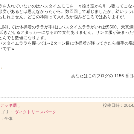
ラを入れていないのはバスタイムモモを一々控え室から引っ張ってこな
頻度があるとは思えなかったから。数回回して感じましたが、幼いララ
もしれません。どこの枠削って入れるか悩みどころではありますが。
に関しては体操着のララが手札にバスタイムララがいれば5500、天真
0を叩きだせるアタッカーになるので文句ありません。サンタ服が決まっ
とんでも数値になります。
バスタイムララを握って1～2ターン目に体操着が降ってきたら相手の場
いですｗ
：
あなたはこのブログの 1156 番
デッキ晒し
投稿日時：2014/02
テゴリ：
ヴィクトリースパーク
：全体