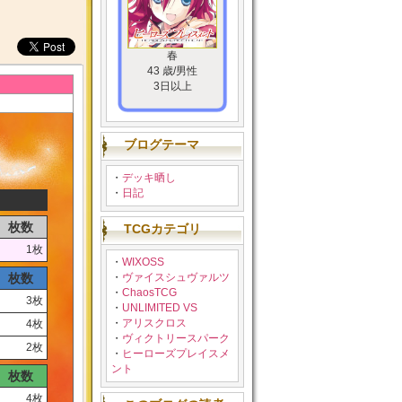
春
43 歳/男性
3日以上
ブログテーマ
・
デッキ晒し
・
日記
枚数
TCGカテゴリ
1枚
・
WIXOSS
枚数
・
ヴァイスシュヴァルツ
・
ChaosTCG
3枚
・
UNLIMITED VS
・
アリスクロス
4枚
・
ヴィクトリースパーク
2枚
・
ヒーローズプレイスメ
ント
枚数
4枚