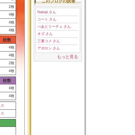
このブログの読者
2枚
Nakaji さん
4枚
コート さん
4枚
べあとリーチェ さん
4枚
オズ さん
枚数
三番コメ さん
4枚
アポロン さん
4枚
もっと見る
2枚
4枚
枚数
4枚
4枚
ネス
ネス