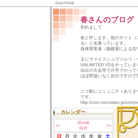
Duel Portal
春さんのブログ
初めまして
春と申します。他のサイト（
る）と名乗っています。
身体障害者（脳梗塞による右
主にヴァイスシュヴァルツ・
UNLIMITED VSをやってい
仙台の大会等で片手でやって
ほぼ間違いなく自分ですので
ニコ動にコミュニティありま
です。
http://com.nicovideo.jp/com
カレンダー
2014年
<<
>>
02月
日
月
火
水
木
金
土