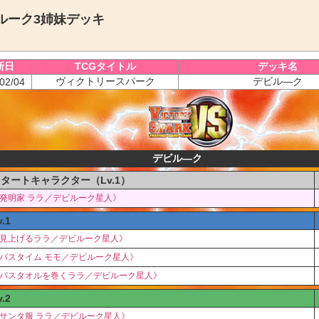
ルーク3姉妹デッキ
新日
TCGタイトル
デッキ名
ヴィクトリースパーク
デビル―ク
02/04
デビル―ク
タートキャラクター（Lv.1）
発明家 ララ／デビルーク星人》
v.1
見上げるララ／デビルーク星人》
バスタイム モモ／デビルーク星人》
バスタオルを巻くララ／デビルーク星人》
v.2
サンタ服 ララ／デビルーク星人》