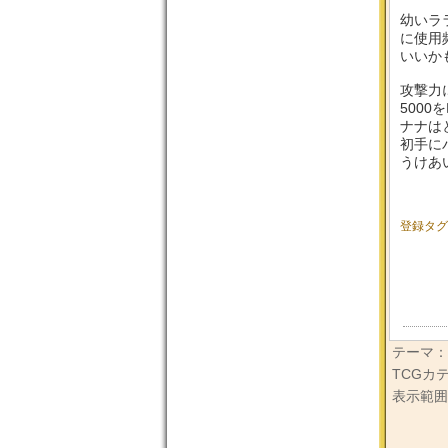
幼いラ
に使用
いいか
攻撃力
500
ナナは
初手に
うけあ
登録タグ
テーマ：
TCGカ
表示範囲