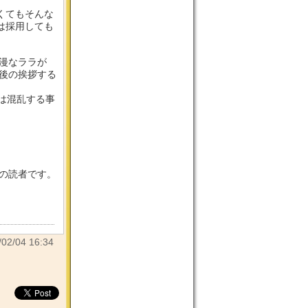
くてもそんな
は採用しても
爛漫なララが
た後の挨拶する
は混乱する事
目の読者です。
/04 16:34