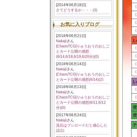
[2014年06月18日]
《
さてどうするか・・・(3)
《
《
お気に入りブログ
《
[2018年06月21日]
L
Nakaji
さん
[ChaosTCG]りゅうおうのおしご
《
とカード公開の感想
《
(6/14,6/18,6/19,6/20分)(0)
[2018年06月14日]
《
Nakaji
さん
《
[ChaosTCG]りゅうおうのおしご
とカード公開の感想(6/14)(2)
L
[2018年06月13日]
《
Nakaji
さん
[ChaosTCG]りゅうおうのおしご
《
とカード公開の感想(6/11,6/12
使
分)(0)
使
[2017年08月24日]
Nakaji
さん
チ
流石はブシロードだと感心した
話(1)