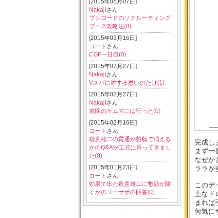
[2015年05月07日]
Nakaji
さん
ブシロードのリクルーティング
ブース攻略法(0)
[2015年03月16日]
コート
さん
CGF一日目(0)
[2015年02月27日]
Nakaji
さん
Vスパに対する思いのたけ(1)
[2015年02月27日]
Nakaji
さん
前回のゲムマには行った(0)
[2015年02月16日]
コート
さん
殺意雄二の貫通が懇願で消える
完成し
かのQ&Aが正式に帰ってきまし
まず一
た(0)
なぜか
[2015年01月23日]
ララが
コート
さん
効果で出た殺意雄二に懇願が聞
このデ
くかのユーサポの回答(0)
主なド
まれば
何気に