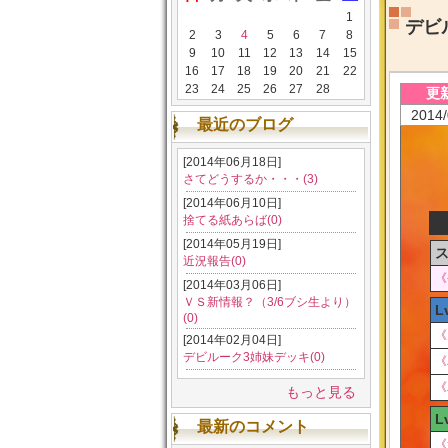
1
デビ
2
3
4
5
6
7
8
9
10
11
12
13
14
15
16
17
18
19
20
21
22
23
24
25
26
27
28
更
2014/
最近のブログ
[2014年06月18日]
さてどうするか・・・(3)
[2014年06月10日]
捨てる紙あらば(0)
[2014年05月19日]
ス
近況報告(0)
《
[2014年03月06日]
ＶＳ新情報？（3/6ブシ生より）
L
(0)
《
[2014年02月04日]
デビルーク3姉妹デッキ(0)
《
《
もっと見る
L
最新のコメント
《