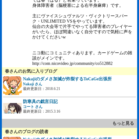
では春（はる）と名乗っています。
身体障害者（脳梗塞による右半身麻痺）です。
主にヴァイスシュヴァルツ・ヴィクトリースパー
ク・UNLIMITED VSをやっています。
仙台の大会等で片手でやってる障害者のプレイヤー
がいたら、ほぼ間違いなく自分ですので気軽に声を
かけてくださいw
ニコ動にコミュニティあります。カードゲームの雑
談がメインです。
http://com.nicovideo.jp/community/co512882
春さんのお気に入りブログ
Nakajiのダメさ加減が炸裂するToCaGe出張所
Nakaji さん
最終更新日：2018.6.21
防寒具の戯言日記
コート さん
最終更新日：2015.3.16
もっと見る
春さんのブログの読者