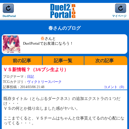
DuelPortal
マイページ
春さんのブログ
春
さんと
DuelPortalでお友達になろう！
前の記事
記事一覧
次の記事
ＶＳ新情報？（3/6ブシ生より）
ブログテーマ：
日記
TCGカテゴリ：
ヴィクトリースパーク
記事投稿：2014/03/06 21:48
コメント（0）
既存タイトル（とらぶるダークネス）の追加エクストラの１つだ
け・・・
ＶＳの何とか捻り出しました感がヤバい。
ここまでくると、ＶＳチームはちゃんと仕事貰えてるのか心配にな
ってくる・・・。