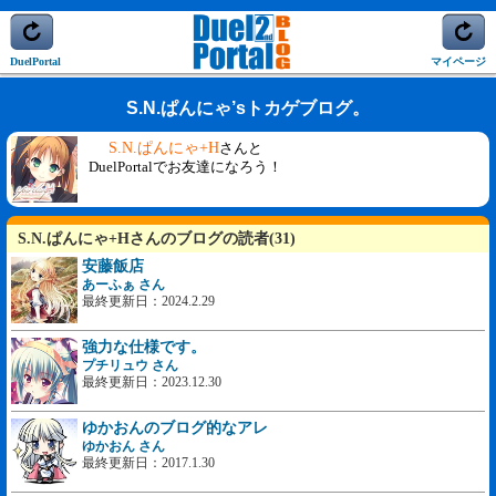
DuelPortal
マイページ
S.N.ぱんにゃ’sトカゲブログ。
S.N.ぱんにゃ+H
さんと
DuelPortalでお友達になろう！
S.N.ぱんにゃ+Hさんのブログの読者(31)
安藤飯店
あーふぁ さん
最終更新日：2024.2.29
強力な仕様です。
プチリュウ さん
最終更新日：2023.12.30
ゆかおんのブログ的なアレ
ゆかおん さん
最終更新日：2017.1.30