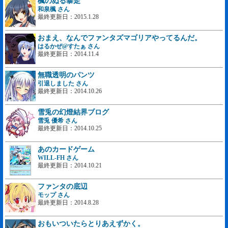
楓のぬる暴走
和泉楓 さん
最終更新日：2015.1.28
おまえ、なんでファンタズマゴリアやってるんだ。
はるかぜ@すたぁ さん
最終更新日：2014.11.4
無職透明のパンツ
引退しました さん
最終更新日：2014.10.26
雪兎の幻燈結界ブログ
雪兎 優希 さん
最終更新日：2014.10.25
あのカードゲーム
WILL-FH さん
最終更新日：2014.10.21
ファンタの底辺
モップ さん
最終更新日：2014.8.28
おもいついたらとりあえずかく。