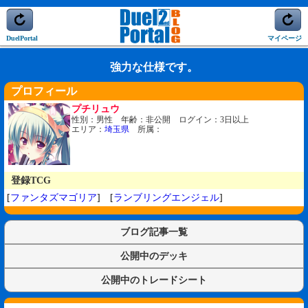
DuelPortal
マイページ
強力な仕様です。
プロフィール
プチリュウ
性別：男性 年齢：非公開 ログイン：3日以上
エリア：
埼玉県
所属：
登録TCG
[
ファンタズマゴリア
] [
ランブリングエンジェル
]
ブログ記事一覧
公開中のデッキ
公開中のトレードシート