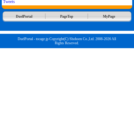
Tweets
DuelPortal
PageTop
MyPage
DuelPortal - tocage.jp Copyright(C) Shohoen Co.,Ltd. 2008-2026 All
Rights Reserved.