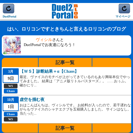
DuelPortal
マイページ
はい、ロリコンですときちんと言えるロリコンのブログ
ヴィシル
さんと
DuelPortalでお友達になろう！
記事一覧
【ＷＳ】診断結果＋α【Chaos】
3月
最近、ヴァイスのモチベが上がってきているのもあり興味本位でやっ
9日
てみました。 結果は「アニメ版リトルバスターズ」。 ……おぅふ。
確かにリ...
WS
Chaos
虚空を掴む夜
10月
おはこんばんちは。ヴィシルです。 お給料が入ったので、若干遅れな
1日
がらもヴァイスのシャナエクブを五箱購入しました。 サインはなし。
当たった...
Chaos
WS
記事一覧