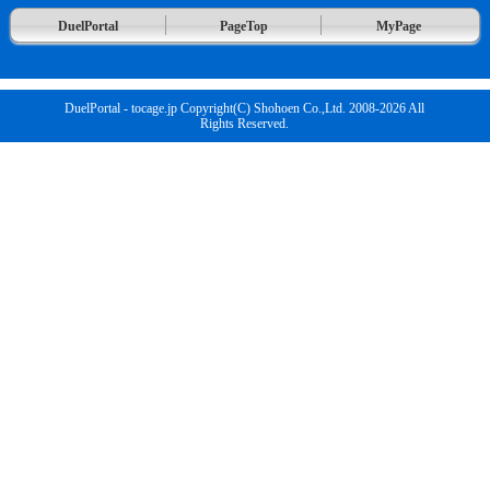
DuelPortal
PageTop
MyPage
DuelPortal - tocage.jp Copyright(C) Shohoen Co.,Ltd. 2008-2026 All
Rights Reserved.