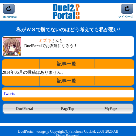
DuelPortal
マイページ
私がＷＳで勝てないのはどう考えても私が悪い!
ミズキ
さんと
DuelPortalでお友達になろう！
記事一覧
2014年06月の投稿はありません。
記事一覧
Tweets
DuelPortal
PageTop
MyPage
DuelPortal - tocage.jp Copyright(C) Shohoen Co.,Ltd. 2008-2026 All
Rights Reserved.