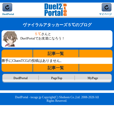
DuelPortal
マイページ
ヴァイラルアタッカーズ５℃のブログ
５℃
さんと
DuelPortalでお友達になろう！
記事一覧
勝手にChaosTCGの投稿はありません。
記事一覧
DuelPortal
PageTop
MyPage
DuelPortal - tocage.jp Copyright(C) Shohoen Co.,Ltd. 2008-2026 All
Rights Reserved.