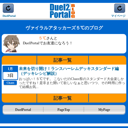
DuelPortal
マイページ
ヴァイラルアタッカーズ５℃のブログ
５℃
さんと
DuelPortalでお友達になろう！
記事一覧
未来を切り開け！ランスハーレムデッキスタンダード編
1月
（デッキレシピ解説）
3日
おっぱい！５℃です。 こないだのChaos祭のスタンダード大会楽しか
ったですね！是非また開いて欲しいなぁと思いつつ、その時用に作っ
Chaos
て結構お気...
記事一覧
DuelPortal
PageTop
MyPage