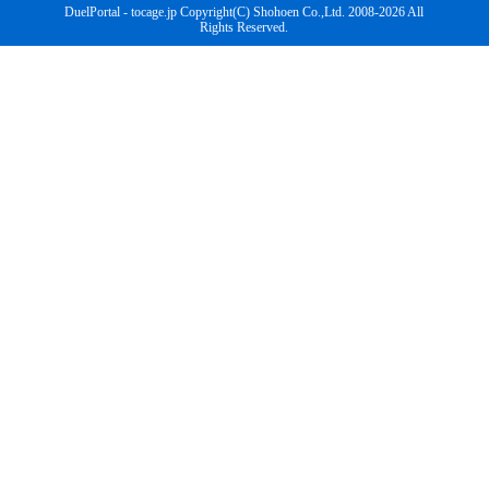
DuelPortal - tocage.jp Copyright(C) Shohoen Co.,Ltd. 2008-2026 All
Rights Reserved.