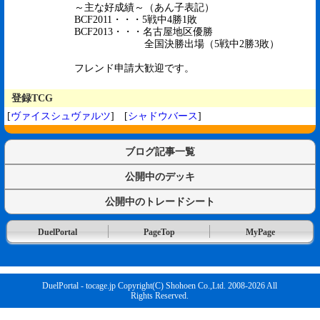
～主な好成績～（あん子表記）
BCF2011・・・5戦中4勝1敗
BCF2013・・・名古屋地区優勝
全国決勝出場（5戦中2勝3敗）
フレンド申請大歓迎です。
登録TCG
[
ヴァイスシュヴァルツ
] [
シャドウバース
]
ブログ記事一覧
公開中のデッキ
公開中のトレードシート
DuelPortal
PageTop
MyPage
DuelPortal - tocage.jp Copyright(C) Shohoen Co.,Ltd. 2008-2026 All
Rights Reserved.