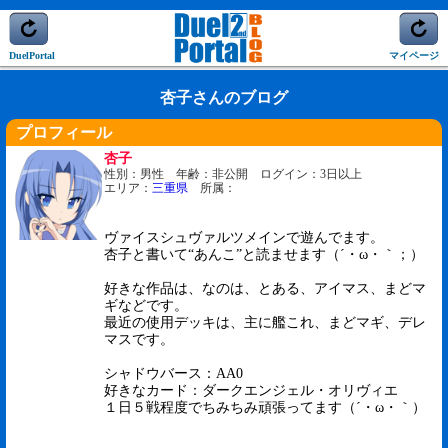
DuelPortal
マイページ
杏子さんのブログ
プロフィール
杏子
性別：男性 年齢：非公開 ログイン：3日以上
エリア：
三重県
所属：
ヴァイスシュヴァルツメインで遊んでます。
杏子と書いて“あんこ”と読ませます（´・ω・｀；）
好きな作品は、なのは、とある、アイマス、まどマ
ギなどです。
最近の使用デッキは、主に艦これ、まどマギ、デレ
マスです。
シャドウバース：AA0
好きなカード：ダークエンジェル・オリヴィエ
１日５戦程度でちみちみ頑張ってます（´・ω・｀）